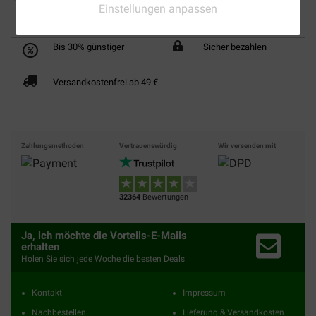
Einstellungen anpassen
Bis 30% günstiger
Sicher bezahlen
Versandkostenfrei ab 49 €
Zahlungsmethoden
Vertrauenswürdig
Wir versenden mit
32364
Bewertungen
Ja, ich möchte die Vorteils-E-Mails
erhalten
Holen Sie sich jede Woche die besten Deals
Kontakt
Impressum
Nachbestellen
Lieferung & Versandkosten