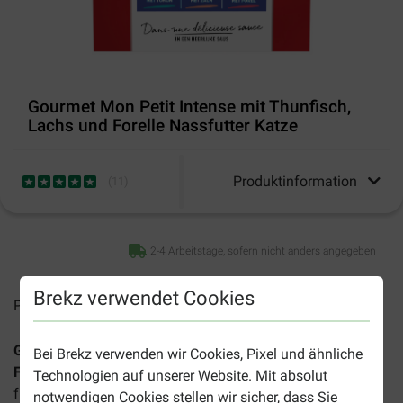
Gourmet Mon Petit Intense mit Thunfisch,
Lachs und Forelle Nassfutter Katze
Produktinformation
(
11
)
2-4 Arbeitstage, sofern nicht anders angegeben
Brekz verwendet Cookies
Preise inkl. MwSt zzgl.
Versandkosten
Gourmet Mon Petit Intense mit Thunfisch, Lachs und
Bei Brekz verwenden wir Cookies, Pixel und ähnliche
Forelle Nassfutter Katze
ist ein exklusives Nassfutter, das
Technologien auf unserer Website. Mit absolut
für alle erwachsenen Katzen geeignet ist. Die Vorteile
notwendigen Cookies stellen wir sicher, dass Sie