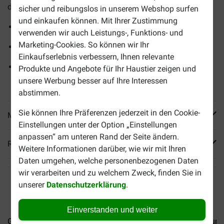
dieses Produkts:
sicher und reibungslos in unserem Webshop surfen
und einkaufen können. Mit Ihrer Zustimmung
Köstliche Mahlzeiten mit Thunfisch, Lachs und Forelle
verwenden wir auch Leistungs-, Funktions- und
Marketing-Cookies. So können wir Ihr
6x50 Gramm pro Packung
Einkaufserlebnis verbessern, Ihnen relevante
Ideal für Katzen, die gerne mehrere kleinere Portionen
Produkte und Angebote für Ihr Haustier zeigen und
am Tag essen
unsere Werbung besser auf Ihre Interessen
abstimmen.
Sie können Ihre Präferenzen jederzeit in den Cookie-
Mehr Produktinfos
Einstellungen unter der Option „Einstellungen
anpassen“ am unteren Rand der Seite ändern.
Reviews
Weitere Informationen darüber, wie wir mit Ihren
Daten umgehen, welche personenbezogenen Daten
wir verarbeiten und zu welchem Zweck, finden Sie in
unserer
Datenschutzerklärung
.
Einverstanden und weiter
Gourmet Gold Luxe Mix...
Gourmet Gold Mousse...
Gourme