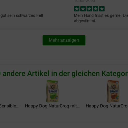
10-05-2023
gut sein schwarzes Fell
Mein Hund frisst es gerne. Die 
abgestimmt.
Christian
Mehr anzeigen
28-04-2023
Gutes Hundefutter, mein Hun
Germany
 andere Artikel in der gleichen Kategor
Friedhelm Kolf
11-01-2023
Setzen das Futter Jahren erfo
nsible...
Happy Dog NaturCroq mit...
Happy Dog NaturCroq