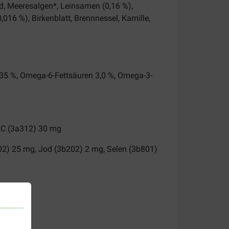
rid, Meeresalgen*, Leinsamen (0,16 %),
,016 %), Birkenblatt, Brennnessel, Kamille,
0,35 %, Omega-6-Fettsäuren 3,0 %, Omega-3-
n C (3a312) 30 mg
02) 25 mg, Jod (3b202) 2 mg, Selen (3b801)