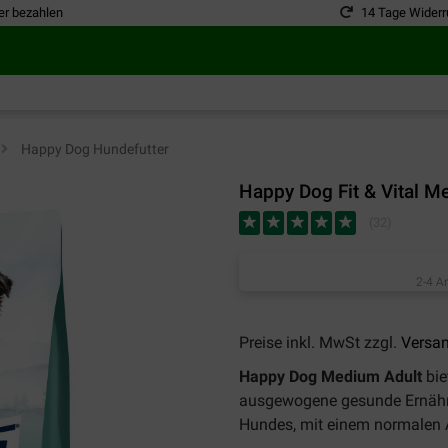
er bezahlen
14 Tage Widerr
>
Happy Dog Hundefutter
Happy Dog Fit & Vital M
(
32
)
2-4 A
Preise inkl. MwSt zzgl.
Versa
Happy Dog Medium Adult
bie
ausgewogene gesunde Ernähru
Hundes, mit einem normalen A