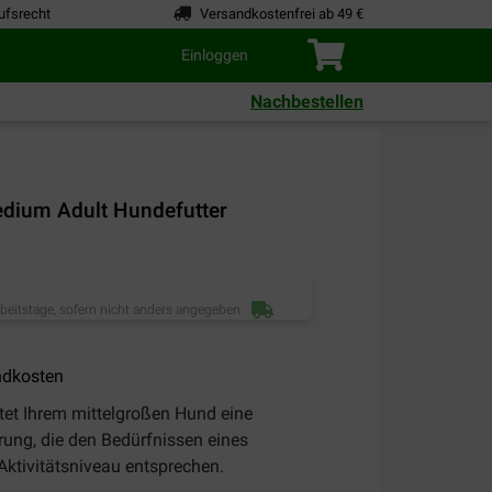
ufsrecht
Versandkostenfrei ab 49 €
Einloggen
Nachbestellen
edium Adult Hundefutter
rbeitstage, sofern nicht anders angegeben
ndkosten
tet Ihrem mittelgroßen Hund eine
ng, die den Bedürfnissen eines
ktivitätsniveau entsprechen.