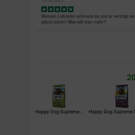
16-05-2023
Meinem Labrador schmeck es und er verträgt es 
glänzt schön! Was will man mehr?
John Blohm Vye
02-05-2023
Super Service..super Preisen!
20
Michael Euler
13-01-2023
Sehr gut unserem Hund schmeckt es
Happy Dog Supreme...
Happy Dog Supreme Se