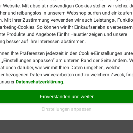
r Website. Mit absolut notwendigen Cookies stellen wir sicher, 
indestens 2 Mahlzeiten zu verteilen. Bitte sorgen Sie immer für
cher und reibungslos in unserem Webshop surfen und einkaufen
lossen auf.
. Mit Ihrer Zustimmung verwenden wir auch Leistungs-, Funktio
rketing-Cookies. So können wir Ihr Einkaufserlebnis verbessern
dult Hundefutter
nte Produkte und Angebote für Ihr Haustier zeigen und unsere
normalen
Futtermenge bei einem erhöhten
g besser auf Ihre Interessen abstimmen.
Energiebedarf
(g)
nnen Ihre Präferenzen jederzeit in den Cookie-Einstellungen unte
175
 „Einstellungen anpassen“ am unteren Rand der Seite ändern. W
230
ationen darüber, wie wir mit Ihren Daten umgehen, welche
270
enbezogenen Daten wir verarbeiten und zu welchem Zweck, fin
320
 unserer
Datenschutzerklärung
.
Einverstanden und weiter
Hundefutter auf der Suche nach einer Alternative? So können w
Einstellungen anpassen
ller Futtermittel von
Happy Dog
können Sie sich auf der Herste