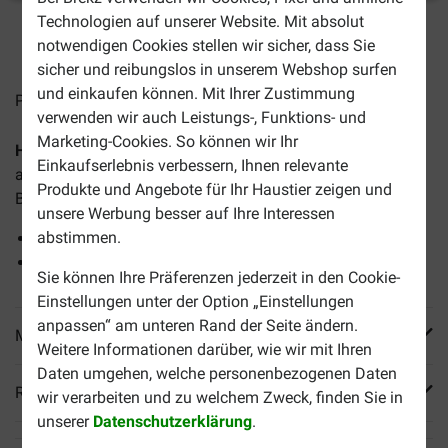
Technologien auf unserer Website. Mit absolut
2-4 Arbeitstage, sofern nicht anders angegeben
notwendigen Cookies stellen wir sicher, dass Sie
sicher und reibungslos in unserem Webshop surfen
und einkaufen können. Mit Ihrer Zustimmung
Preise inkl. MwSt zzgl.
Versandkosten
verwenden wir auch Leistungs-, Funktions- und
Marketing-Cookies. So können wir Ihr
Happy Dog Supreme Sensible Ireland Hundefutter
ist für
Einkaufserlebnis verbessern, Ihnen relevante
alle Feinschmecker, die auf der Suche nach etwas ganz
Produkte und Angebote für Ihr Haustier zeigen und
Besonderem für Ihren Hund sind.
unsere Werbung besser auf Ihre Interessen
abstimmen.
Mit feinem Lachs.
Und schmackhaftem Kaninchen.
Sie können Ihre Präferenzen jederzeit in den Cookie-
Einstellungen unter der Option „Einstellungen
anpassen“ am unteren Rand der Seite ändern.
Mehr Produktinfos
Weitere Informationen darüber, wie wir mit Ihren
Daten umgehen, welche personenbezogenen Daten
Reviews
wir verarbeiten und zu welchem Zweck, finden Sie in
unserer
Datenschutzerklärung
.