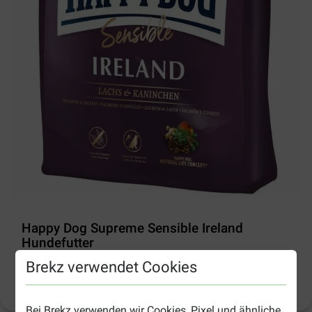
Happy Dog Supreme Sensible Ireland
Hundefutter
Brekz verwendet Cookies
Produktinformation
(
34
)
Bei Brekz verwenden wir Cookies, Pixel und ähnliche