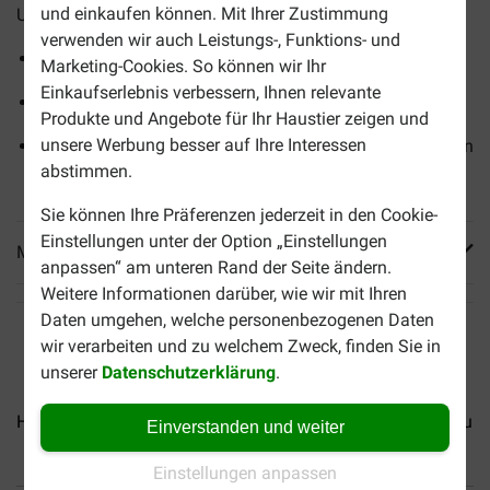
und einkaufen können. Mit Ihrer Zustimmung
Unterstützung für die Gesundheit Ihrer Katze.
verwenden wir auch Leistungs-, Funktions- und
Sehr hoher Fleischanteil
Marketing-Cookies. So können wir Ihr
Einkaufserlebnis verbessern, Ihnen relevante
Enthält wertvolles Nachtkerzenöl
Produkte und Angebote für Ihr Haustier zeigen und
unsere Werbung besser auf Ihre Interessen
Gesunde Kräuter und natürliche Zutaten mit essenziellen
abstimmen.
Nährstoffen und Mineralstoffen
Sie können Ihre Präferenzen jederzeit in den Cookie-
Einstellungen unter der Option „Einstellungen
Mehr Produktinfos
anpassen“ am unteren Rand der Seite ändern.
Weitere Informationen darüber, wie wir mit Ihren
Daten umgehen, welche personenbezogenen Daten
wir verarbeiten und zu welchem Zweck, finden Sie in
unserer
Datenschutzerklärung
.
Hardys Love Affair Huhn und...
Hardys Love Affair Kalb und.
Einverstanden und weiter
Einstellungen anpassen