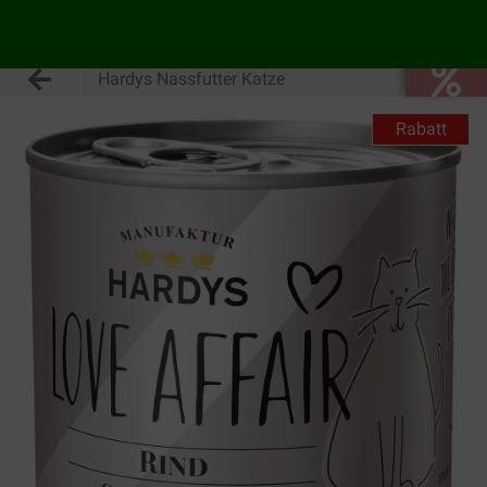
Hardys Nassfutter Katze
Rabatt