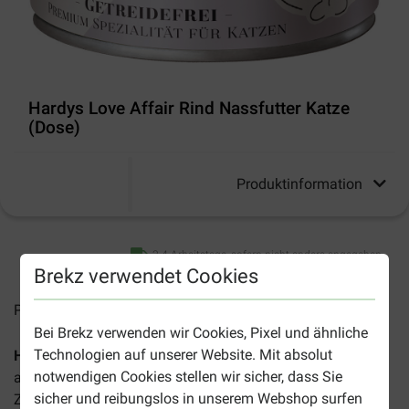
Hardys Love Affair Rind Nassfutter Katze
(Dose)
Produktinformation
2-4 Arbeitstage, sofern nicht anders angegeben
Brekz verwendet Cookies
Preise inkl. MwSt zzgl.
Versandkosten
Bei Brekz verwenden wir Cookies, Pixel und ähnliche
Technologien auf unserer Website. Mit absolut
Hardys Love Affair Rind Nassfutter Katze
(Dose)
besteht
notwendigen Cookies stellen wir sicher, dass Sie
aus ganzen 70 % Fleisch und ist frei von unnötigen
sicher und reibungslos in unserem Webshop surfen
Zusätzen. Dieses getreidefreie Nassfutter bietet optimale