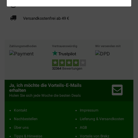
Bis 30% günstiger
Sicher bezahlen
Versandkostenfrei ab 49 €
Zahlungsmethoden
Vertrauenswürdig
Wir versenden mit
32364
Bewertungen
Ja, ich möchte die Vorteils-E-Mails
erhalten
Holen Sie sich jede Woche die besten Deals
Kontakt
Impressum
Nachbestellen
Lieferung & Versandkosten
Über uns
AGB
Tipps & Hinweise
Vorteile von Brekz