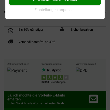
Einstellungen anpassen
Allerderm Shampoo trockene...
Virbac Allerderm Shampoo..
Bis 30% günstiger
Sicher bezahlen
Versandkostenfrei ab 49 €
Zahlungsmethoden
Vertrauenswürdig
Wir versenden mit
32368
Bewertungen
Ja, ich möchte die Vorteils-E-Mails
erhalten
Holen Sie sich jede Woche die besten Deals