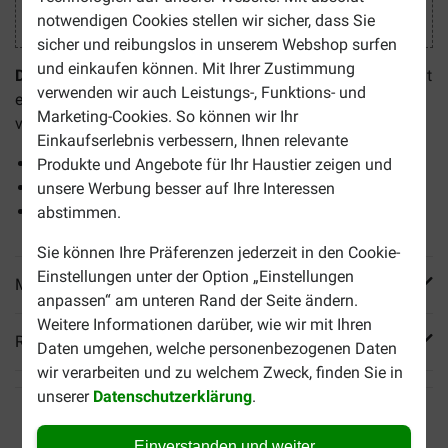
notwendigen Cookies stellen wir sicher, dass Sie
sicher und reibungslos in unserem Webshop surfen
und einkaufen können. Mit Ihrer Zustimmung
Douxo S3 Seb Shampoo
ist ein hochwertiges Shampoo mit
verwenden wir auch Leistungs-, Funktions- und
einem angepassten Säuregehalt, um das Balans der Haut
Marketing-Cookies. So können wir Ihr
von Hunden und Katzen zu schützen.
Einkaufserlebnis verbessern, Ihnen relevante
Für trockene und fette Haut
Produkte und Angebote für Ihr Haustier zeigen und
Hilft unangenehme Gerüche zu bekämpfen
unsere Werbung besser auf Ihre Interessen
Für eine gründliche Reinigung des Fells
abstimmen.
Sie können Ihre Präferenzen jederzeit in den Cookie-
Einstellungen unter der Option „Einstellungen
Mehr Produktinfos
anpassen“ am unteren Rand der Seite ändern.
Weitere Informationen darüber, wie wir mit Ihren
Reviews
Daten umgehen, welche personenbezogenen Daten
wir verarbeiten und zu welchem Zweck, finden Sie in
unserer
Datenschutzerklärung
.
Einverstanden und weiter