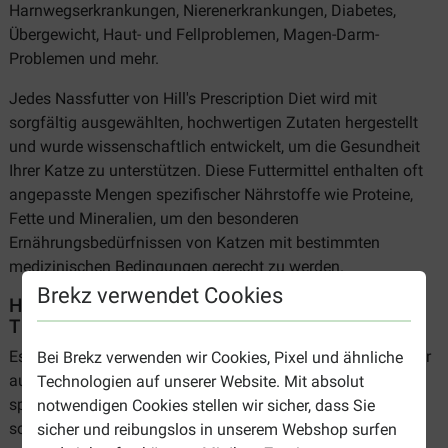
Harnwegserkrankungen, Nierenerkrankungen, Diabetes,
Übergewicht, Haut- und Fellproblemen, Magen-Darm-
Problemen und mehr.
Jedes Nassfutter von Hill's Prescription Diet wird mit
sorgfältig ausgewählten, hochwertigen Zutaten hergestellt
und wurde wissenschaftlich entwickelt, um die Gesundheit
Ihrer Katze zu unterstützen. Diese Futtermittel enthalten oft
angepasste Mengen spezifischer Nährstoffe wie Proteine,
Fette und Mineralien, um den besonderen
Ernährungsbedürfnissen von Katzen mit bestimmten
medizinischen Bedingungen gerecht zu werden.
Brekz verwendet Cookies
Hill's Prescription Diet, auf Empfehlung des
Tierarztes
Es ist wichtig, dass Sie Hill's Prescription Diet Nassfutter nur
Bei Brekz verwenden wir Cookies, Pixel und ähnliche
auf Empfehlung Ihres Tierarztes verwenden, da es auf die
Technologien auf unserer Website. Mit absolut
speziellen Bedürfnisse von Katzen mit leichten oder
notwendigen Cookies stellen wir sicher, dass Sie
schweren Erkrankungen abgestimmt ist. Hill's ist eine
sicher und reibungslos in unserem Webshop surfen