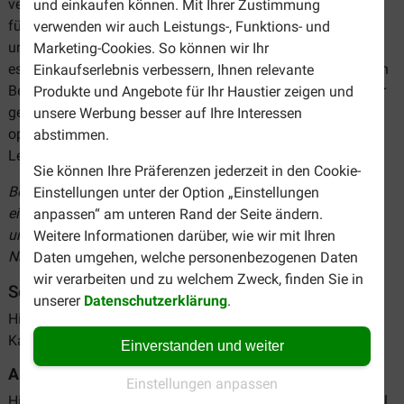
vertrauenswürdige Marke mit einem starken Engagement
und einkaufen können. Mit Ihrer Zustimmung
für die Gesundheit und das Wohlbefinden von Haustieren,
verwenden wir auch Leistungs-, Funktions- und
und die Prescription Diet Futterlinie ist für Tierärzte
Marketing-Cookies. So können wir Ihr
essentiell bei der Behandlung von Katzen mit medizinischen
Einkaufserlebnis verbessern, Ihnen relevante
Beschwerdebildern. Es bietet Besitzern die Möglichkeit, ihrer
Produkte und Angebote für Ihr Haustier zeigen und
geliebten Katze ein Futter anzubieten, das sie für ihre
unsere Werbung besser auf Ihre Interessen
optimale Gesundheit benötigt, oder ihr eine bessere
abstimmen.
Lebensqualität zu bieten.
Sie können Ihre Präferenzen jederzeit in den Cookie-
Bei Brekz können Sie das beste Diätfutter schnell und
Einstellungen unter der Option „Einstellungen
einfach online bestellen. Sehen Sie sich unser Sortiment an
anpassen“ am unteren Rand der Seite ändern.
und bestellen Sie jetzt Hill's Prescription Diet Katzen-
Weitere Informationen darüber, wie wir mit Ihren
Nassfutter zu den günstigsten Preisen!
Daten umgehen, welche personenbezogenen Daten
wir verarbeiten und zu welchem Zweck, finden Sie in
Sortiment Hill's Prescription Diet Nassfutter
unserer
Datenschutzerklärung
.
Hier ist eine Auswahl von beliebten Varianten von Hill's
Katzenfutter:
Einverstanden und weiter
Allergie
Einstellungen anpassen
Hill's Prescription Diet
Z/D Food Sensitivities
Nassfutter soll