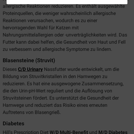
allergische Reaktionen reduzieren. Es enthält ausgewählte
Proteinquellen, die weniger wahrscheinlich allergische
Reaktionen verursachen, wodurch es zu einer
hervorragenden Wahl für Katzen mit
Nahrungsmittelallergien oder -unverträglichkeiten wird. Das
Futter kann dabei helfen, die Gesundheit von Haut und Fell
zu verbessern und allergische Symptome zu lindern.
Blasensteine (Struvit)
Dieses
C/D Urinary
Nassfutter wurde entwickelt, um die
Bildung von Struvitkristallen in den Harnwegen zu
reduzieren. Es hat eine ausgewogene Zusammensetzung,
die den Urin-pH-Wert reguliert und die Auflösung von
Struvitsteinen fördert. Es unterstützt die Gesundheit der
Harnwege und reduziert das Risiko eines erneuten
Auftretens von Blasengrieß.
Diabetes
Hill's Prescription Diet
W/D Multi-Benefit
und
M/D Diabetes