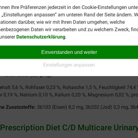
nnen Ihre Präferenzen jederzeit in den Cookie-Einstellungen unte
 „Einstellungen anpassen“ am unteren Rand der Seite ändern. W
ationen darüber, wie wir mit Ihren Daten umgehen, welche
enbezogenen Daten wir verarbeiten und zu welchem Zweck, fin
 unserer
Datenschutzerklärung
.
Einverstanden und weiter
Diet C/D Multicare Urinary Care Nassfut
Einstellungen anpassen
nerzeugnisse (8 % Huhn), Getreide, Öle und Fette, pflanzliche N
 Kaliumcitrat (0,5 g/kg).
ehalt 5,6 %, Rohfaser 0,23 %, Rohasche 1,5 %, Feuchtigkeit 74,4 
r 0,19 %, Natrium 0,10 %, Kalium 0,20 %, Magnesium 0,02 %; pro 
he Zusatzstoffe:
3b103 (Eisen) 8,2 mg, 3b202 (Jod) 0,3 mg, 3b
Prescription Diet C/D Multicare Urinar