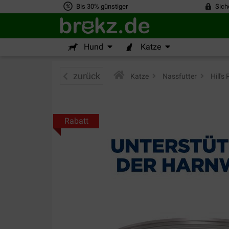
Bis 30% günstiger
Sich
Hund
Katze
zurück
Katze
>
Nassfutter
>
Hill's
Rabatt