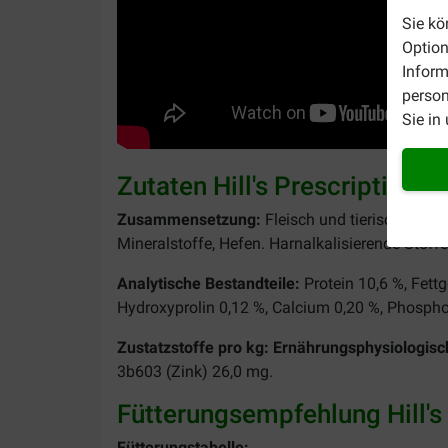
Sie kö
Option
Inform
person
Sie in
Zutaten Hill's Prescription 
Zusammensetzung:
Fleisch und tierische Nebe
Mineralstoffe, Hefen. Harnalkalisierende Stoffe:
Analytische Bestandteile:
Protein 10,6 %, Fettg
Hydroxyprolin 0,12 %, Calcium 0,20 %, Phospho
Zustatzstoffe pro kg: Ernährungsphysiologisc
3b603 (Zink) 26,0 mg.
Fütterungsempfehlung Hill's 
Fütterungstabelle: