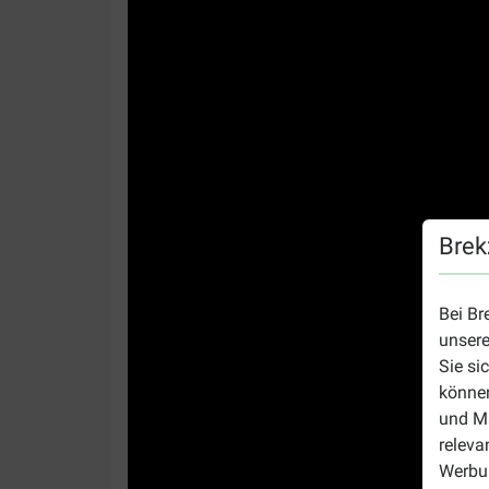
Brek
Bei Br
unsere
Sie si
können
und Ma
releva
Werbun