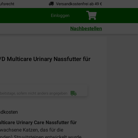
ufsrecht
Versandkostenfrei ab 49 €
Einloggen
Nachbestellen
C/D Multicare Urinary Nassfutter für
rbeitstage, sofern nicht anders angegeben
ndkosten
ulticare Urinary Care Nassfutter für
 erwachsene Katzen, das für die
nden) Struvitsteinen entwickelt wurde.