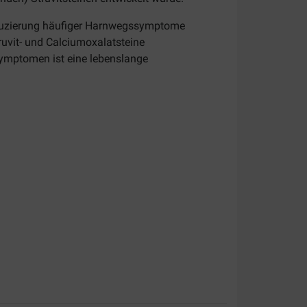
duzierung häufiger Harnwegssymptome
truvit- und Calciumoxalatsteine
ymptomen ist eine lebenslange