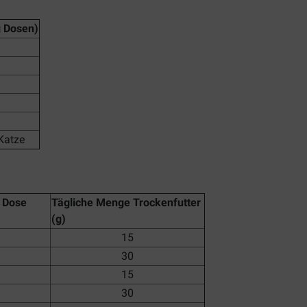
g Dosen)
Katze
 Dose
Tägliche Menge Trockenfutter
(g)
15
30
15
30