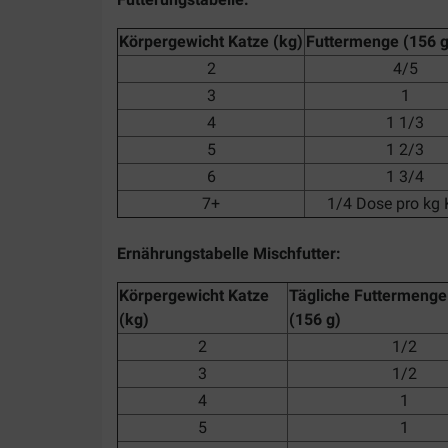
Körpergewicht Katze (kg)
Futtermenge (156 
2
4/5
3
1
4
1 1/3
5
1 2/3
6
1 3/4
7+
1/4 Dose pro kg 
Ernährungstabelle Mischfutter:
Körpergewicht Katze
Tägliche Futtermenge
(kg)
(156 g)
2
1/2
3
1/2
4
1
5
1