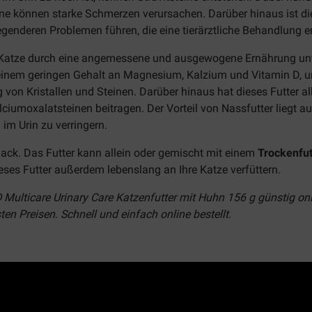
ine können starke Schmerzen verursachen. Darüber hinaus ist die
enderen Problemen führen, die eine tierärztliche Behandlung er
Katze durch eine angemessene und ausgewogene Ernährung unterst
 einem geringen Gehalt an Magnesium, Kalzium und Vitamin D, um
von Kristallen und Steinen. Darüber hinaus hat dieses Futter alk
umoxalatsteinen beitragen. Der Vorteil von Nassfutter liegt au
 im Urin zu verringern.
ack. Das Futter kann allein oder gemischt mit einem
Trockenfutt
eses Futter außerdem lebenslang an Ihre Katze verfüttern.
/D Multicare Urinary Care Katzenfutter mit Huhn 156 g günstig on
ten Preisen. Schnell und einfach online bestellt.