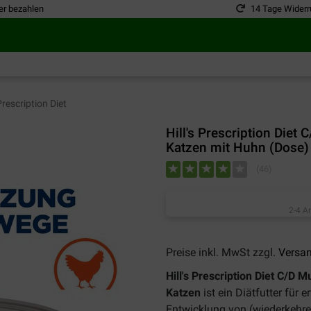
er bezahlen
14 Tage Widerr
 Prescription Diet
Hill's Prescription Diet 
Katzen mit Huhn (Dose)
(
46
)
2-4 A
Preise inkl. MwSt zzgl.
Versa
Hill's Prescription Diet C/D M
Katzen
ist ein Diätfutter für
Entwicklung von (wiederkehre