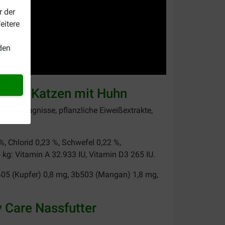
r der
eitere
den
ter für Katzen mit Huhn
ebenerzeugnisse, pflanzliche Eiweißextrakte,
%, Chlorid 0,23 %, Schwefel 0,22 %,
kg: Vitamin A 32.933 IU, Vitamin D3 265 IU.
405 (Kupfer) 0,8 mg, 3b503 (Mangan) 1,8 mg,
y Care Nassfutter