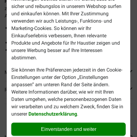
Huhn Hunde-Nassfutter
ist ein diätetisches Spezialfutter
sicher und reibungslos in unserem Webshop surfen
zur Linderung akuter Darmresorptionsstörungen und zum
und einkaufen können. Mit Ihrer Zustimmung
Ausgleich von Verdauungsstörungen bei Hunden.
verwenden wir auch Leistungs-, Funktions- und
Für einen regelmäßigen Stuhlgang und eine gesunde
Marketing-Cookies. So können wir Ihr
Verdauung
Einkaufserlebnis verbessern, Ihnen relevante
Mit Omega-3-Fettsäuren
Produkte und Angebote für Ihr Haustier zeigen und
Hochverdauliche Zutaten und geringer Fettgehalt
unsere Werbung besser auf Ihre Interessen
abstimmen.
Sie können Ihre Präferenzen jederzeit in den Cookie-
Mehr Produktinfos
Einstellungen unter der Option „Einstellungen
anpassen“ am unteren Rand der Seite ändern.
Reviews
Weitere Informationen darüber, wie wir mit Ihren
Daten umgehen, welche personenbezogenen Daten
wir verarbeiten und zu welchem Zweck, finden Sie in
unserer
Datenschutzerklärung
.
Einverstanden und weiter