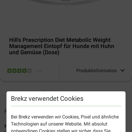
Hill's Prescription Diet Metabolic Weight
Management Eintopf für Hunde mit Huhn
und Gemüse (Dose)
Produktinformation
(
15
)
2-4 Arbeitstage, sofern nicht anders angegeben
Brekz verwendet Cookies
Preise inkl. MwSt zzgl.
Versandkosten
Bei Brekz verwenden wir Cookies, Pixel und ähnliche
Technologien auf unserer Website. Mit absolut
Hill's Prescription Diet Metabolic Weight
notwendigen Cookies stellen wir sicher, dass Sie