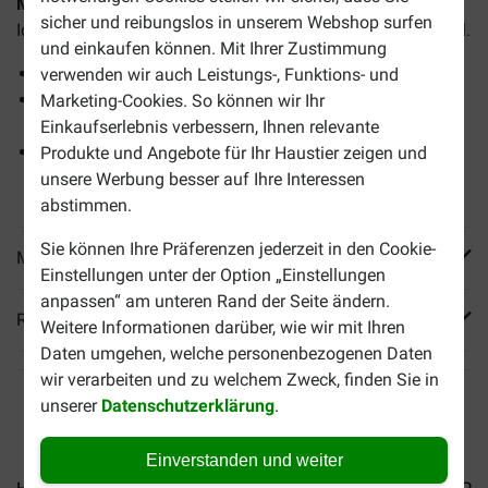
Management Eintopf für Hunde
hilft Ihrem Hund, sein
sicher und reibungslos in unserem Webshop surfen
Idealgewicht zu halten und gibt ihm ein sättigendes Gefühl.
und einkaufen können. Mit Ihrer Zustimmung
Hilft, Übergewicht dauerhaft zu vermeiden
verwenden wir auch Leistungs-, Funktions- und
Die einzigartige Fasermischung hilft Hunden, sich satt
Marketing-Cookies. So können wir Ihr
und zufrieden zu fühlen
Einkaufserlebnis verbessern, Ihnen relevante
Unterstützt die natürliche Fähigkeit des Hundes,
Produkte und Angebote für Ihr Haustier zeigen und
Körperfett zu verbrennen
unsere Werbung besser auf Ihre Interessen
abstimmen.
Sie können Ihre Präferenzen jederzeit in den Cookie-
Mehr Produktinfos
Einstellungen unter der Option „Einstellungen
anpassen“ am unteren Rand der Seite ändern.
Reviews
Weitere Informationen darüber, wie wir mit Ihren
Daten umgehen, welche personenbezogenen Daten
wir verarbeiten und zu welchem Zweck, finden Sie in
unserer
Datenschutzerklärung
.
Einverstanden und weiter