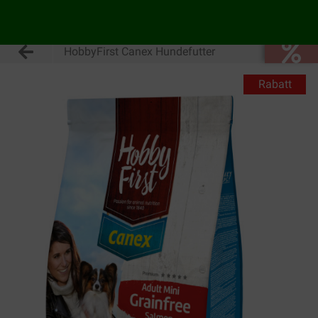
HobbyFirst Canex Hundefutter
Rabatt