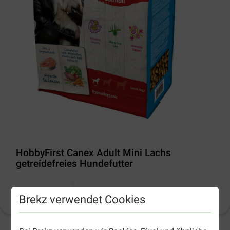
HobbyFirst Canex Adult Mini Lachs
getreidefreies Hundefutter
Produktinformation
Brekz verwendet Cookies