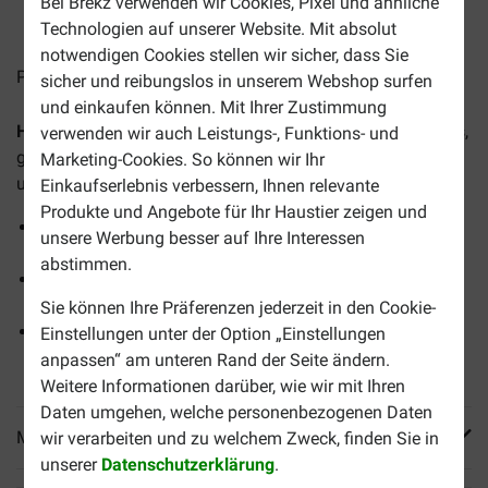
Bei Brekz verwenden wir Cookies, Pixel und ähnliche
2-4 Arbeitstage, sofern nicht anders angegeben
Technologien auf unserer Website. Mit absolut
notwendigen Cookies stellen wir sicher, dass Sie
Preise inkl. MwSt zzgl.
Versandkosten
sicher und reibungslos in unserem Webshop surfen
und einkaufen können. Mit Ihrer Zustimmung
HobbyFirst Canex Adult Mini mit Lachs
ist ein vollwertiges,
verwenden wir auch Leistungs-, Funktions- und
getreidefreies Futter für Hunde mit sensibler Verdauung
Marketing-Cookies. So können wir Ihr
und/oder Haut- und Fellproblemen.
Einkaufserlebnis verbessern, Ihnen relevante
Produkte und Angebote für Ihr Haustier zeigen und
Präbiotika FOS und MOS unterstützen eine
unsere Werbung besser auf Ihre Interessen
ausgewogene Darmflora
abstimmen.
Getreidefreie Rezeptur mit frischem und getrocknetem
Lachs
Sie können Ihre Präferenzen jederzeit in den Cookie-
Statt Getreide kommen leicht verdauliche Zutaten wie
Einstellungen unter der Option „Einstellungen
Kartoffeln, Erbsen und Karotten zum Einsatz
anpassen“ am unteren Rand der Seite ändern.
Weitere Informationen darüber, wie wir mit Ihren
Daten umgehen, welche personenbezogenen Daten
Mehr Produktinfos
wir verarbeiten und zu welchem Zweck, finden Sie in
unserer
Datenschutzerklärung
.