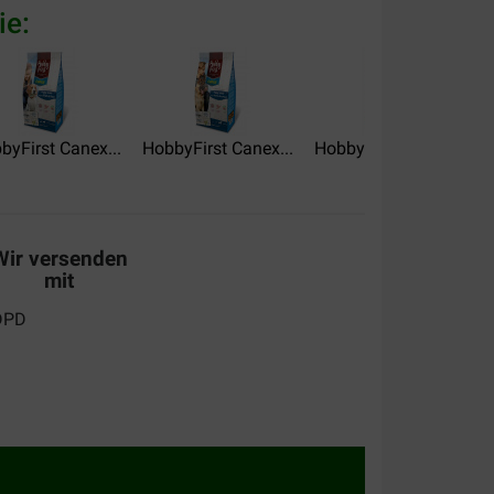
ie:
 de smaak valt
byFirst Canex...
HobbyFirst Canex...
HobbyFirst Canex...
Wir versenden
mit
.