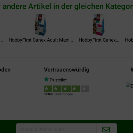
Louise Coolen
 andere Artikel in der gleichen Kategor
12-08-2020
sel !
een goede stevige brok die in
Translate to English
..
HobbyFirst Canex Adult Maxi...
HobbyFirst Canex...
Hob
oden
Vertrauenswürdig
Paul Van den Bosch
19-09-2018
32368
Bewertungen
Alles is verlopen zoals belooft
Translate to English