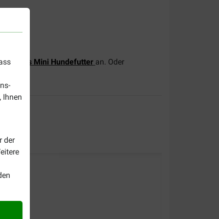
dass
lt Brocks Mini Hundefutter
an. Oder
ns-
, Ihnen
r der
eitere
den
ijd op!