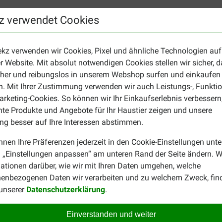
z verwendet Cookies
n 100 mg.
ekz verwenden wir Cookies, Pixel und ähnliche Technologien auf
r Website. Mit absolut notwendigen Cookies stellen wir sicher, 
iner kleinen Rasse? Schauen Sie sich das
HobbyFirst Canex Adu
cher und reibungslos in unserem Webshop surfen und einkaufen
yFirst Canex
?
. Mit Ihrer Zustimmung verwenden wir auch Leistungs-, Funktio
rketing-Cookies. So können wir Ihr Einkaufserlebnis verbessern
nte Produkte und Angebote für Ihr Haustier zeigen und unsere
g besser auf Ihre Interessen abstimmen.
nnen Ihre Präferenzen jederzeit in den Cookie-Einstellungen unte
 „Einstellungen anpassen“ am unteren Rand der Seite ändern. W
ationen darüber, wie wir mit Ihren Daten umgehen, welche
Mevr. Molenaar
enbezogenen Daten wir verarbeiten und zu welchem Zweck, fin
28-05-2025
 unserer
Datenschutzerklärung
.
ups af aan.
De inhoud vd voerbak gaat alt
Einverstanden und weiter
Translate to English