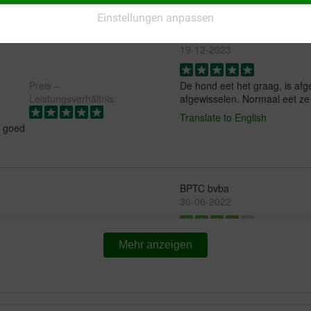
Einstellungen anpassen
David Minsen
19-12-2023
Preis –
De hond eet het graag, is af
Leistungsverhältnis:
afgewisselen. Normaal eet ze 
Translate to English
t goed
BPTC bvba
30-06-2022
Onze hond heeft de transitie 
Mehr anzeigen
doorstaan.
Translate to English