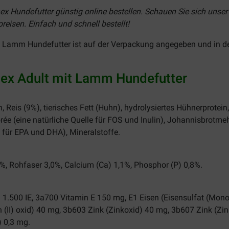
x Hundefutter günstig online bestellen. Schauen Sie sich unser
eisen. Einfach und schnell bestellt!
it Lamm Hundefutter ist auf der Verpackung angegeben und in d
nex Adult mit Lamm Hundefutter
, Reis (9%), tierisches Fett (Huhn), hydrolysiertes Hühnerprotei
ée (eine natürliche Quelle für FOS und Inulin), Johannisbrotmehl
le für EPA und DHA), Mineralstoffe.
%, Rohfaser 3,0%, Calcium (Ca) 1,1%, Phosphor (P) 0,8%.
1.500 IE, 3a700 Vitamin E 150 mg, E1 Eisen (Eisensulfat (Mono
II) oxid) 40 mg, 3b603 Zink (Zinkoxid) 40 mg, 3b607 Zink (Zin
) 0,3 mg.