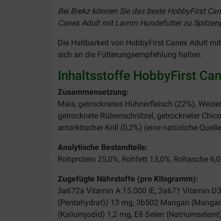
Bei Brekz können Sie das beste HobbyFirst Cane
Canex Adult mit Lamm Hundefutter zu Spitzenpr
Die Haltbarkeit von HobbyFirst Canex Adult m
sich an die Fütterungsempfehlung halten.
Inhaltsstoffe HobbyFirst Ca
Zusammensetzung:
Mais, getrocknetes Hühnerfleisch (22%), Weizen
getrocknete Rübenschnitzel, getrockneter Chicor
antarktischer Krill (0,2%) (eine natürliche Quel
Analytische Bestandteile:
Rohprotein 25,0%, Rohfett 13,0%, Rohasche 6,0
Zugefügte Nährstoffe (pro Kilogramm):
3a672a Vitamin A 15.000 IE, 3a671 Vitamin D3 
(Pentahydrat)) 13 mg, 3b502 Mangan (Mangan (
(Kaliumjodid) 1,2 mg, E8 Selen (Natriumselenit