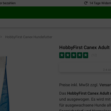
er bezahlen
14 Tage Widerr
>
HobbyFirst Canex Hundefutter
HobbyFirst Canex Adult
(
12
)
2-4 A
Preise inkl. MwSt zzgl.
Versa
Das
HobbyFirst Canex Adult
und ausgewogen. Es wird mit 
für ausgewachsene Hunde alle