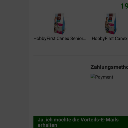
Herman Peeraer
19
27-08-2020
Onze hond is tevreden met het aangeboden voed
Translate to English
HobbyFirst Canex Senior...
HobbyFirst Canex.
Zahlungsmeth
Frans Erkens
21-11-2019
Prima product prijs levering
Translate to English
Ja, ich möchte die Vorteils-E-Mails
erhalten