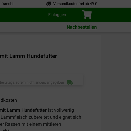
ufsrecht
Versandkostenfrei ab 49 €
Einloggen
Nachbestellen
 mit Lamm Hundefutter
rbeitstage, sofern nicht anders angegeben
ndkosten
 mit Lamm Hundefutter
ist vollwertig
Lammfleisch zubereitet und eignet sich
r Rassen mit einem mittleren