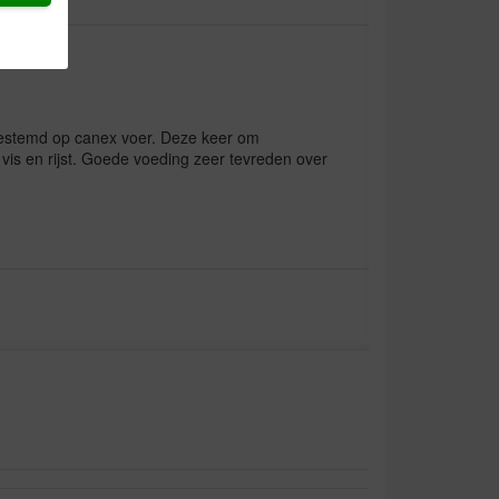
gestemd op canex voer. Deze keer om
vis en rijst. Goede voeding zeer tevreden over
van vis/rijst naar lam zonder problemen