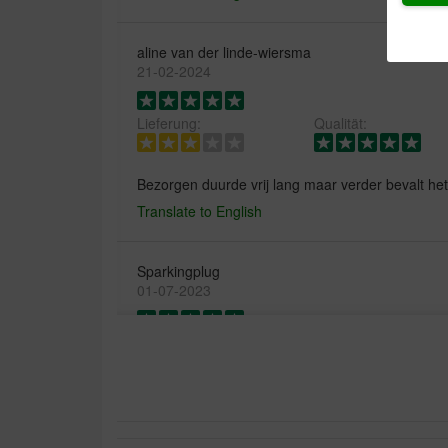
aline van der linde-wiersma
21-02-2024
Lieferung:
Qualität:
Bezorgen duurde vrij lang maar verder bevalt he
Translate to English
Sparkingplug
01-07-2023
Snelle en correcte levering!
Translate to English