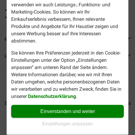
transportieren
verwenden wir auch Leistungs-, Funktions- und
Verhindert Springen im Auto
Marketing-Cookies. So können wir Ihr
Einfache Montage und Demontage
Einkaufserlebnis verbessern, Ihnen relevante
Produkte und Angebote für Ihr Haustier zeigen und
unsere Werbung besser auf Ihre Interessen
Mehr Produktinfos
abstimmen.
Sie können Ihre Präferenzen jederzeit in den Cookie-
Reviews
Einstellungen unter der Option „Einstellungen
anpassen“ am unteren Rand der Seite ändern.
Weitere Informationen darüber, wie wir mit Ihren
Daten umgehen, welche personenbezogenen Daten
wir verarbeiten und zu welchem Zweck, finden Sie in
unserer
Datenschutzerklärung
.
Sicherheitsblinker
Beco Bags Kotbeutel für...
Beco Bags Mi
Einverstanden und weiter
Einstellungen anpassen
Bis 30% günstiger
Sicher bezahlen