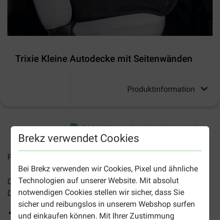
Trixie Kleine Autodecke mit Seitenwänden
Produktinformation
2-4 Arbeitstage, sofern nicht anders angegeben
Brekz verwendet Cookies
Preise inkl. MwSt zzgl.
Versandkosten
Bei Brekz verwenden wir Cookies, Pixel und ähnliche
Technologien auf unserer Website. Mit absolut
Die
Trixie Kleine Autodecke mit Seitenwänden
ist eine
notwendigen Cookies stellen wir sicher, dass Sie
Decke zur Sicherheit Ihrer Hunde im Auto.
sicher und reibungslos in unserem Webshop surfen
Halten Sie Ihr Auto sauber, wenn Sie Ihren Hund
und einkaufen können. Mit Ihrer Zustimmung