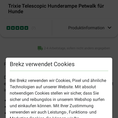
Trixie Telescopic Hunderampe Petwalk für
Hunde
Produktinformation
(
7
)
2-4 Arbeitstage, sofern nicht anders angegeben
Brekz verwendet Cookies
Preise inkl. MwSt zzgl.
Versandkosten
Der
Trixie Telescopic Hunderampe Petwalk für Hunde
ist
Bei Brekz verwenden wir Cookies, Pixel und ähnliche
eine Hunderampe, welcher es Ihrem Hund ermöglicht, leicht
Technologien auf unserer Website. Mit absolut
in das Aut ein- und auszusteigen.
notwendigen Cookies stellen wir sicher, dass Sie
sicher und reibungslos in unserem Webshop surfen
Für Hunde mit Gelenkproblemen.
und einkaufen können. Mit Ihrer Zustimmung
Ausziehbar bis 180 cm.
verwenden wir auch Leistungs-, Funktions- und
Mit Anti-Rutsch-Beschichtung.