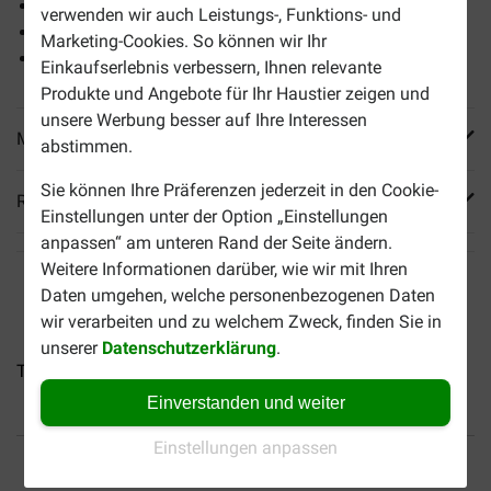
Mit Sicherheitsleisten.
verwenden wir auch Leistungs-, Funktions- und
Rutschfeste Beschichtung.
Marketing-Cookies. So können wir Ihr
Tragfähigkeit bis zu einem Gewicht von 50 kg.
Einkaufserlebnis verbessern, Ihnen relevante
Produkte und Angebote für Ihr Haustier zeigen und
unsere Werbung besser auf Ihre Interessen
Mehr Produktinfos
abstimmen.
Sie können Ihre Präferenzen jederzeit in den Cookie-
Reviews
Einstellungen unter der Option „Einstellungen
anpassen“ am unteren Rand der Seite ändern.
Weitere Informationen darüber, wie wir mit Ihren
Daten umgehen, welche personenbezogenen Daten
wir verarbeiten und zu welchem Zweck, finden Sie in
unserer
Datenschutzerklärung
.
Trixie Hunderampe Petwalk...
Trixie Telescopic...
Einverstanden und weiter
Einstellungen anpassen
Bis 30% günstiger
Sicher bezahlen