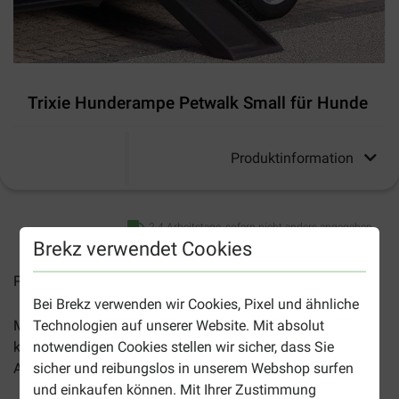
Trixie Hunderampe Petwalk Small für Hunde
Produktinformation
2-4 Arbeitstage, sofern nicht anders angegeben
Brekz verwendet Cookies
Preise inkl. MwSt zzgl.
Versandkosten
Bei Brekz verwenden wir Cookies, Pixel und ähnliche
Technologien auf unserer Website. Mit absolut
Mit dem
Trixie Hunderampe Petwalk Small für Hunde
notwendigen Cookies stellen wir sicher, dass Sie
können Sie Hunden mit Gelenkproblemen im und aus dem
sicher und reibungslos in unserem Webshop surfen
Auto leicht helfen.
und einkaufen können. Mit Ihrer Zustimmung