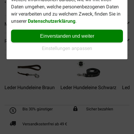
• Groß: 4,5 m, 35-55 kg (rot)
Daten umgehen, welche personenbezogenen Daten
wir verarbeiten und zu welchem Zweck, finden Sie in
unserer
Datenschutzerklärung
.
Mehr Produktinfos
Einverstanden und weiter
Reviews
Einstellungen anpassen
Leder Hundeleine Braun
Leder Hundeleine Schwarz
Leder
Bis 30% günstiger
Sicher bezahlen
Versandkostenfrei ab 49 €