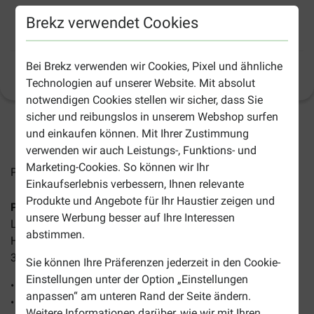
Petstages Einziehbare Roll-Leine für den
Brekz verwendet Cookies
Hund
Bei Brekz verwenden wir Cookies, Pixel und ähnliche
Produktinformation
(
65
)
Technologien auf unserer Website. Mit absolut
notwendigen Cookies stellen wir sicher, dass Sie
sicher und reibungslos in unserem Webshop surfen
2-4 Arbeitstage, sofern nicht anders angegeben
und einkaufen können. Mit Ihrer Zustimmung
verwenden wir auch Leistungs-, Funktions- und
Marketing-Cookies. So können wir Ihr
Preise inkl. MwSt zzgl.
Versandkosten
Einkaufserlebnis verbessern, Ihnen relevante
Produkte und Angebote für Ihr Haustier zeigen und
Petstages Einziehbare Roll-Leine für den Hund
ist eine
unsere Werbung besser auf Ihre Interessen
Leine, die Sie am Boden befestigen können, damit sich Ihr
abstimmen.
Hund in einem großen Radius bewegen kann. Erhältlich in
3 Größen:
Sie können Ihre Präferenzen jederzeit in den Cookie-
Einstellungen unter der Option „Einstellungen
• Klein: 4,5 m, < 15 kg (gelb)
anpassen“ am unteren Rand der Seite ändern.
• Mittel: 6 m, 15-35 kg (blau)
Weitere Informationen darüber, wie wir mit Ihren