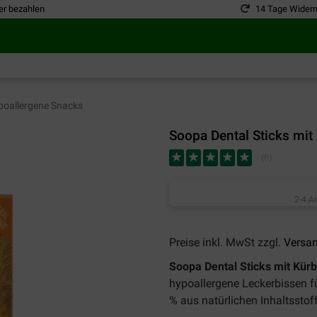
er bezahlen
14 Tage Widerr
oallergene Snacks
Soopa Dental Sticks mit
(
6
)
2-4 A
Preise inkl. MwSt zzgl.
Versa
Soopa Dental Sticks mit Kür
hypoallergene Leckerbissen f
% aus natürlichen Inhaltsstof