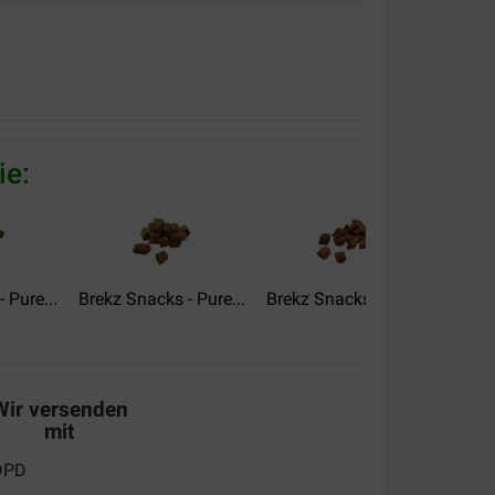
hts een beetje aan de dure kant.
ie:
 Pure...
Brekz Snacks - Pure...
Brekz Snacks - Pure...
Brekz
Wir versenden
mit