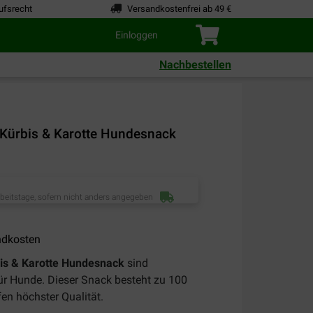
ufsrecht
Versandkostenfrei ab 49 €
Einloggen
Nachbestellen
 Kürbis & Karotte Hundesnack
rbeitstage, sofern nicht anders angegeben
ndkosten
bis & Karotte Hundesnack
sind
ür Hunde. Dieser Snack besteht zu 100
fen höchster Qualität.