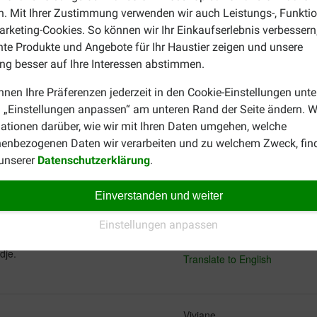
. Mit Ihrer Zustimmung verwenden wir auch Leistungs-, Funktio
Klant
rketing-Cookies. So können wir Ihr Einkaufserlebnis verbessern
29-01-2022
nte Produkte und Angebote für Ihr Haustier zeigen und unsere
g besser auf Ihre Interessen abstimmen.
Preis –
Lieferung:
Qu
Leistungsverhältnis:
nnen Ihre Präferenzen jederzeit in den Cookie-Einstellungen unte
 „Einstellungen anpassen“ am unteren Rand der Seite ändern. W
rdieet. Deze valt in de
Hond vindt de sticks lekker. Vi
ationen darüber, wie wir mit Ihren Daten umgehen, welche
jes.
Ingrediënten zien er goed uit
enbezogenen Daten wir verarbeiten und zu welchem Zweck, fin
Translate to English
 unserer
Datenschutzerklärung
.
Marnix RIGAUX
Einverstanden und weiter
14-08-2019
Einstellungen anpassen
n op zoek naar hypoallergeen
Allergene snack. Onze hond Re
dje.
Translate to English
Viviane