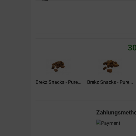
07-08-2019
De shiba's zijn er verzot op. Vegan en goed voor 
Translate to English
30
Brekz Snacks - Pure...
Brekz Snacks - Pure...
Zahlungsmeth