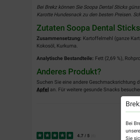
Bei Brekz können Sie Soopa Dental Sticks günsti
Karotte Hundesnack zu den besten Preisen. Schn
Zutaten Soopa Dental Sticks
Zusammensetzung:
Kartoffelmehl (ganze Kart
Kokosöl, Kurkuma.
Analytische Bestandteile:
Fett (2,69 %), Rohpro
Anderes Produkt?
Suchen Sie eine andere Geschmacksrichtung di
Apfel
an. Für weitere gesunde Snacks besuchen 
Brek
Bei Br
unsere
4.7
/
5
(
6
)
Sie si