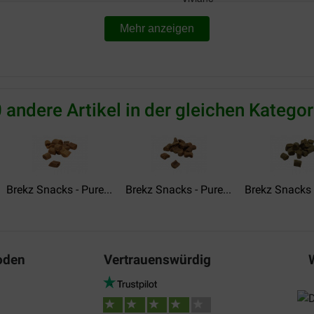
21-10-2018
Mehr anzeigen
de tanden, ik ben er fan van.
Mijn hond houdt van hen! slec
Translate to English
 andere Artikel in der gleichen Kategor
Brekz Snacks - Pure...
Brekz Snacks - Pure...
Brekz Snacks -
oden
Vertrauenswürdig