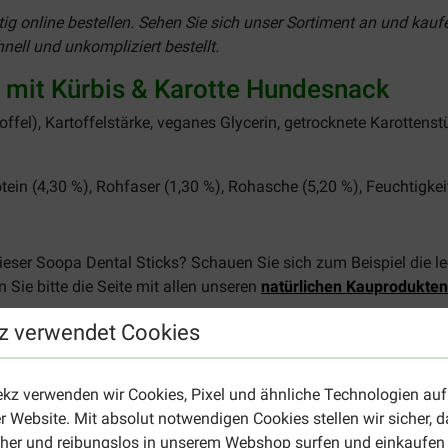
g online bestellen. Sehen Sie sich unser Sortiment an und kaufe
ell und unkompliziert bestellt.
 mit Kürbis & Karotte Hundesnack
offel), Kartoffelstärke, veganes Glycerin, getrocknete Karottens
tein (4,30 %), Rohfaser (1,30 %), Rohasche (5,20 %), Feuchtigkeit
eser Soopa Dental Sticks? Schauen Sie sich zum Beispiel die l
Sie bitte die Seite mit allen unseren
natürlichen Kauprodukten
z verwendet Cookies
ekz verwenden wir Cookies, Pixel und ähnliche Technologien auf
r Website. Mit absolut notwendigen Cookies stellen wir sicher, 
cher und reibungslos in unserem Webshop surfen und einkaufen