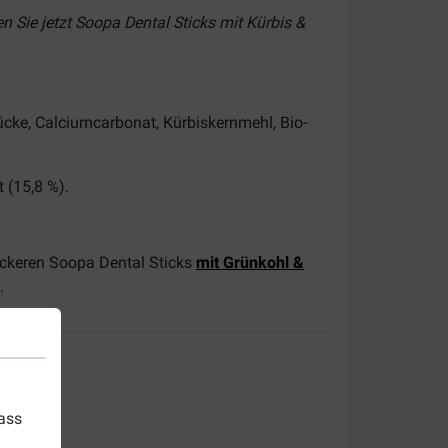
n Sie jetzt Soopa Dental Sticks mit Kürbis &
tücke, Calciumcarbonat, Kürbiskernmehl, Bio-
 (15,8 %).
eckeren Soopa Dental Sticks
mit Grünkohl &
.
dass