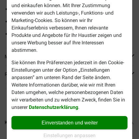
und einkaufen können. Mit Ihrer Zustimmung
Speziell für Legehennen
verwenden wir auch Leistungs-, Funktions- und
Marketing-Cookies. So können wir Ihr
Stimuliert die Eiproduktion
Einkaufserlebnis verbessern, Ihnen relevante
Feste Eierschale und kräftige Eigelbfarbe
Produkte und Angebote für Ihr Haustier zeigen und
unsere Werbung besser auf Ihre Interessen
abstimmen.
Mehr Produktinfos
Sie können Ihre Präferenzen jederzeit in den Cookie-
Einstellungen unter der Option „Einstellungen
Reviews
anpassen“ am unteren Rand der Seite ändern.
Weitere Informationen darüber, wie wir mit Ihren
Daten umgehen, welche personenbezogenen Daten
wir verarbeiten und zu welchem Zweck, finden Sie in
unserer
Datenschutzerklärung
.
Kasper Faunafood Bantam...
Kasper Faunafood Chicken...
Einverstanden und weiter
Einstellungen anpassen