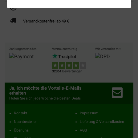
Bis 30% günstiger
Sicher bezahlen
Versandkostenfrei ab 49 €
Zahlungsmethoden
Vertrauenswürdig
Wir versenden mit
32364
Bewertungen
Ja, ich möchte die Vorteils-E-Mails
erhalten
Holen Sie sich jede Woche die besten Deals
Kontakt
Impressum
Nachbestellen
Lieferung & Versandkosten
Über uns
AGB