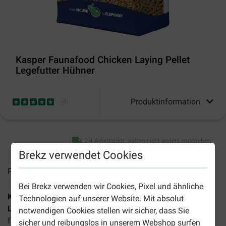
Kasper Faunafood Chicken Laying Pellet
Legefutter Hühner
Produktinformation
(
4
)
2-4 Arbeitstage, sofern nicht anders angegeben
Brekz verwendet Cookies
Preise inkl. MwSt zzgl.
Versandkosten
Bei Brekz verwenden wir Cookies, Pixel und ähnliche
Kasper Faunafood Chicken Laying Pellet
Technologien auf unserer Website. Mit absolut
Legehennenfutter
ist ein hochwertiges Alleinfuttermittel
notwendigen Cookies stellen wir sicher, dass Sie
für Legehennen.
sicher und reibungslos in unserem Webshop surfen