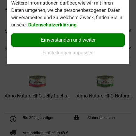
Weitere Informationen darüber, wie wir mit Ihren
Vitamin- und Mineralstoffquelle
Daten umgehen, welche personenbezogenen Daten
wir verarbeiten und zu welchem Zweck, finden Sie in
unserer
Datenschutzerklärung
.
Mehr Produktinfos
Einverstanden und weiter
Reviews
Einstellungen anpassen
Almo Nature HFC Jelly Lachs...
Almo Nature HFC Natural...
Bis 30% günstiger
Sicher bezahlen
Versandkostenfrei ab 49 €