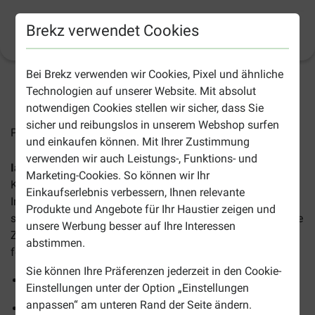
Brekz verwendet Cookies
Produktinformation
(
6
)
Bei Brekz verwenden wir Cookies, Pixel und ähnliche
Technologien auf unserer Website. Mit absolut
2-4 Arbeitstage, sofern nicht anders angegeben
notwendigen Cookies stellen wir sicher, dass Sie
sicher und reibungslos in unserem Webshop surfen
Preise inkl. MwSt zzgl.
Versandkosten
und einkaufen können. Mit Ihrer Zustimmung
verwenden wir auch Leistungs-, Funktions- und
Iams Senior Katzenfutter
ist ein Alleinfuttermittel für
Marketing-Cookies. So können wir Ihr
Katzen ab 7 Jahren. Entdecken Sie die Vorteile wertvoller
Einkaufserlebnis verbessern, Ihnen relevante
Inhaltsstoffe, die für ein gesundes Immunsystem und
Produkte und Angebote für Ihr Haustier zeigen und
starke Gelenke sorgen, während die knusprigen Brocken die
unsere Werbung besser auf Ihre Interessen
Zahnsteinbildung reduzieren und eine gesunde Verdauung
abstimmen.
fördern.
Sie können Ihre Präferenzen jederzeit in den Cookie-
Ohne Aroma-, Farb- oder Füllstoffe
Einstellungen unter der Option „Einstellungen
anpassen“ am unteren Rand der Seite ändern.
Hoher Proteingehalt