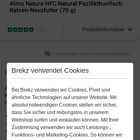
Almo Nature HFC Natural Pazifikthunfisch
Katzen-Nassfutter (70 g)
Produktinformation
(
34
)
2-4 Arbeitstage, sofern nicht anders angegeben
Brekz verwendet Cookies
Preise inkl. MwSt zzgl.
Versandkosten
Almo Nature HFC Natural Pazifikthunfisch Katzen-
Bei Brekz verwenden wir Cookies, Pixel und
Nassfutter (70 g)
ist eine anfüllende, natürliche
ähnliche Technologien auf unserer Website. Mit
Fischmahlzeit und geeignet für jede Katze.
absolut notwendigen Cookies stellen wir sicher,
dass Sie sicher und reibungslos in unserem
Enthält ganze 75% FIsch
Webshop surfen und einkaufen können. Mit Ihrer
Frisch gefangener Fisch, kein Zuchtfisch
Zustimmung verwenden wir auch Leistungs-,
Frei von chemischen Zusätzen
Funktions- und Marketing-Cookies. So können wir