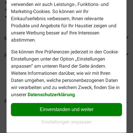
Pflanzlich
verwenden wir auch Leistungs-, Funktions- und
Hygienisch
Marketing-Cookies. So können wir Ihr
Biologisch abbaubar
Einkaufserlebnis verbessern, Ihnen relevante
Produkte und Angebote für Ihr Haustier zeigen und
unsere Werbung besser auf Ihre Interessen
Mehr Produktinfos
abstimmen.
Sie können Ihre Präferenzen jederzeit in den Cookie-
Reviews
Einstellungen unter der Option „Einstellungen
anpassen“ am unteren Rand der Seite ändern.
Weitere Informationen darüber, wie wir mit Ihren
Daten umgehen, welche personenbezogenen Daten
wir verarbeiten und zu welchem Zweck, finden Sie in
unserer
Datenschutzerklärung
.
Purly Holzstreu Füllung für...
Sanicat Recycled Cellulose...
Einverstanden und weiter
Einstellungen anpassen
Bis 30% günstiger
Sicher bezahlen