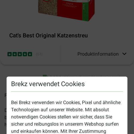
Cat's Best Original Katzenstreu
Produktinformation
(
63
)
2-4 Arbeitstage, sofern nicht anders angegeben
Brekz verwendet Cookies
Preise inkl. MwSt zzgl.
Versandkosten
Bei Brekz verwenden wir Cookies, Pixel und ähnliche
Technologien auf unserer Website. Mit absolut
Die
Cat's Best Original Katzenstreu
ist natürlich und
notwendigen Cookies stellen wir sicher, dass Sie
biologisch. Sie absorbiert Flüssigkeiten hervorragend und
sicher und reibungslos in unserem Webshop surfen
hat einen guten Geruch.
und einkaufen können. Mit Ihrer Zustimmung