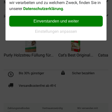
Mehr Produktinfos
wir verarbeiten und zu welchem Zweck, finden Sie in
unserer
Datenschutzerklärung
.
Reviews
Einverstanden und weiter
Einstellungen anpassen
Purly Holzstreu Füllung für...
Cat's Best Original...
Catsan 
Bis 30% günstiger
Sicher bezahlen
Versandkostenfrei ab 49 €
Zahlungsmethoden
Vertrauenswürdig
Wir versenden mit