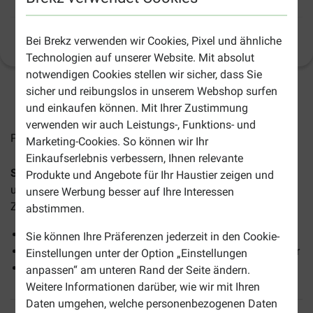
Bei Brekz verwenden wir Cookies, Pixel und ähnliche
Produktinformation
(
7
)
Technologien auf unserer Website. Mit absolut
notwendigen Cookies stellen wir sicher, dass Sie
sicher und reibungslos in unserem Webshop surfen
2-4 Arbeitstage, sofern nicht anders angegeben
und einkaufen können. Mit Ihrer Zustimmung
verwenden wir auch Leistungs-, Funktions- und
Preise inkl. MwSt zzgl.
Versandkosten
Marketing-Cookies. So können wir Ihr
Einkaufserlebnis verbessern, Ihnen relevante
Sanicat Recycled Cellulose Katzenstreu (20 Liter)
ist eine
Produkte und Angebote für Ihr Haustier zeigen und
umweltfreundliche Katzenstreu aus 100 % recycelter
unsere Werbung besser auf Ihre Interessen
Zellulose.
abstimmen.
Hohe Saugfähigkeit (+500%)
Sie können Ihre Präferenzen jederzeit in den Cookie-
Hergestellt aus 100 % recycelbarem Zellstoff und Papier
Einstellungen unter der Option „Einstellungen
Kompostierbar
anpassen“ am unteren Rand der Seite ändern.
Weitere Informationen darüber, wie wir mit Ihren
Daten umgehen, welche personenbezogenen Daten