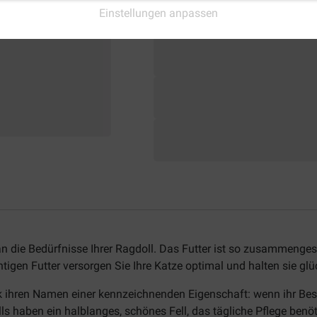
Einstellungen anpassen
an die Bedürfnisse Ihrer Ragdoll. Das Futter ist so zusammenges
htigen Futter versorgen Sie Ihre Katze optimal und halten sie gl
 ihren Namen einer kennzeichnenden Eigenschaft: wenn ihr Besitz
 haben ein halblanges, schönes Fell, das tägliche Pflege benöti