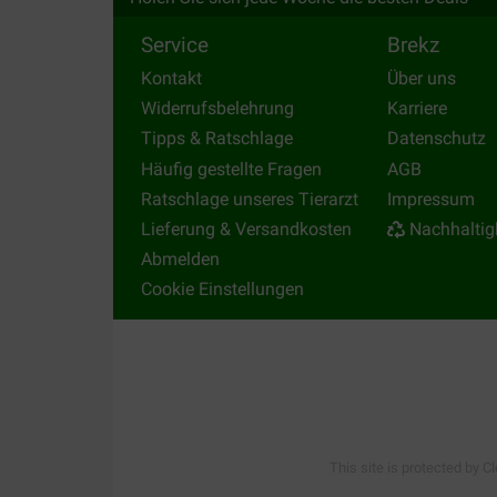
Ragdolls gibt es ein Futter von Royal Canin. Die
ausgewachsene Ragdolls (ab 1 Jahr). Die Nährsto
Service
Brekz
Ragdoll angepasst und sorgen dafür, dass sie ih
Kontakt
Über uns
Ragdoll Katzenfutter halten Sie Ihre Katze gesun
Widerrufsbelehrung
Karriere
Tipps & Ratschlage
Datenschutz
Häufig gestellte Fragen
AGB
Ein anderes Produkt?
Ratschlage unseres Tierarzt
Impressum
Sind Sie auf der Suche nach Futter für andere 
Lieferung & Versandkosten
Nachhaltig
unter anderem
Norwegische Waldkatze Katzenf
Abmelden
Cookie Einstellungen
This site is protected by C