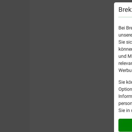
Brek
Bei Br
unsere
Sie si
können
und Ma
releva
Werbun
Sie kö
Option
Inform
person
Sie in