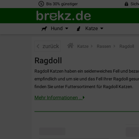
Bis 30% günstiger
Sich
Hund
Katze
zurück
Katze
>
Rassen
>
Ragdoll
Ragdoll
Ragdoll Katzen haben ein seidenweiches Fell und bezau
empfindlich und um sie und das Fell Ihrer Ragdoll gesund
finden Sie unter Futtersortiment für Ragdoll Katzen.
Mehr Informationen ..