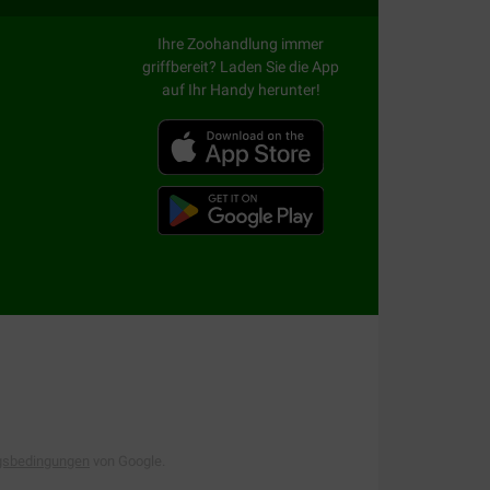
 Bedürfnisse Ihrer Ragdoll und ist geeignet für
orfenen Bröckchen sind an die Kiefer Ihrer
Ihre Zoohandlung immer
tzung für Herz, Knochen und Gelenke. Mit
griffbereit? Laden Sie die App
auf Ihr Handy herunter!
sseite
Rassen Katzenfutter
. Dort finden Sie
gsbedingungen
von Google.