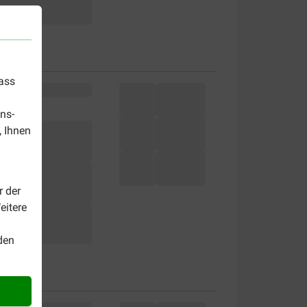
dass
ns-
, Ihnen
r der
eitere
den