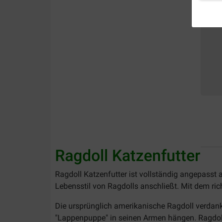
Ragdoll Katzenfutter
Ragdoll Katzenfutter ist vollständig angepasst 
Lebensstil von Ragdolls anschließt. Mit dem ric
Die ursprünglich amerikanische Ragdoll verdank
"Lappenpuppe" in seinen Armen hängen. Ragdolls