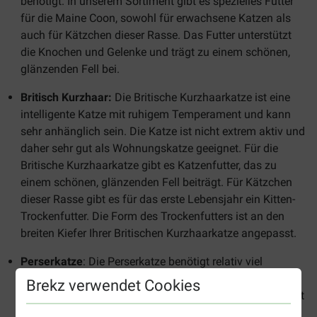
benötigt. In unserem Sortiment gibt es spezielles Futter
für die Maine Coon, sowohl für erwachsene Katzen als
auch für Kätzchen dieser Rasse. Das Futter unterstützt
die Knochen und Gelenke und trägt zu einem schönen,
glänzenden Fell bei.
Britisch Kurzhaar:
Die Britische Kurzhaarkatze ist eine
intelligente Katze mit ruhigem Temperament und kann
sehr anhänglich sein. Die Katze ist nicht extrem aktiv und
daher sehr gut als Wohnungskatze geeignet. Für die
Britische Kurzhaarkatze gibt es Katzenfutter, das zu
einem schönen, glänzenden Fell beiträgt. Für Kätzchen
dieser Rasse gibt es für das erste Lebensjahr ein Kitten-
Trockenfutter. Die Form des Trockenfutters ist an den
breiten Kiefer Ihrer Britischen Kurzhaarkatze angepasst.
Perserkatze
: Die Perserkatze benötigt relativ viel
Fellpflege, da sich das lange Fell schnell verheddern
Brekz verwendet Cookies
kann. Auch die Form des Trockenfutters muss angepasst
werden, damit es leicht aufgenommen werden kann. Die