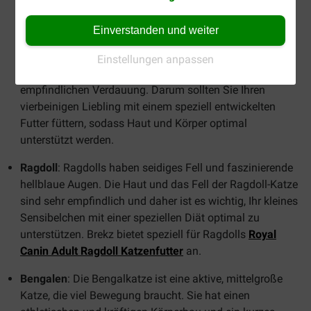
Haut. Die Sphynx ist generell anfälliger für
gesundheitliche Probleme und braucht viel Pflege, da die
Einverstanden und weiter
Haut der Katze viel Talg produziert. Sie kann
Hautschuppen entwickeln und ist anfälliger für
Einstellungen anpassen
Krankheiten. Die Sphynx leidet auch eher unter einer
empfindlichen Verdauung. Darum sollten Sie Ihren
vierbeinigen Liebling mit einem speziell entwickelten
Futter füttern, sodass Haut und Körper optimal
unterstützt werden.
Ragdoll
: Ragdolls haben seidiges Fell und faszinierende
hellblaue Augen. Die Haut und das Fell der Ragdoll-Katze
sind sehr empfindlich und daher ist es wichtig, Ihr kleines
Sensibelchen mit einer speziellen Diät optimal zu
unterstützen. Brekz bietet speziell für Ragdolls
Royal
Canin Adult Ragdoll Katzenfutter
an.
Bengalen
: Die Bengalkatze ist eine aktive, mittelgroße
Katze, die viel Bewegung braucht. Sie hat einen