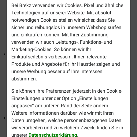
Perserkatze ist bekannt für ihren ruhigen, freundlichen
Bei Brekz verwenden wir Cookies, Pixel und ähnliche
Charakter. Um das seidige Fell Ihres Lieblings optimal zu
Technologien auf unserer Website. Mit absolut
unterstützen, können Sie bei Brekz spezielles Futter für
notwendigen Cookies stellen wir sicher, dass Sie
Ihre Perserkatze kaufen. Für die Perserkatze gibt es auch
sicher und reibungslos in unserem Webshop surfen
eine Kitten-Variante, das
Royal Canin Kitten Persian
und einkaufen können. Mit Ihrer Zustimmung
Katzenfutter
.
verwenden wir auch Leistungs-, Funktions- und
Marketing-Cookies. So können wir Ihr
Siamkatze
: Die Siamkatze zeichnet sich durch ihren
Einkaufserlebnis verbessern, Ihnen relevante
langen, schlanken Körperbau und die schöne, dunkle
Produkte und Angebote für Ihr Haustier zeigen und
Gesichtsmaske mit leuchtend blauen Augen aus.
unsere Werbung besser auf Ihre Interessen
Siamesen haben einen sehr sozialen und neugierigen
abstimmen.
Charakter. Die Siamkatze hat ein schönes Fell mit feiner
Struktur. Das rassespezifische Katzenfutter für die
Sie können Ihre Präferenzen jederzeit in den Cookie-
Siamkatze bietet ihr die richtige Unterstützung und hilft
Einstellungen unter der Option „Einstellungen
ihr, auf einem gesunden Gewicht zu bleiben.
anpassen“ am unteren Rand der Seite ändern.
Weitere Informationen darüber, wie wir mit Ihren
Sphynx
: Die Sphynx liebt Aufmerksamkeit und ist sehr
Daten umgehen, welche personenbezogenen Daten
freundlich und gesellig. Die Sphynx ist bekannt für ihr
wir verarbeiten und zu welchem Zweck, finden Sie in
auffälliges Aussehen mit ihrer "nackten" und faltigen
unserer
Datenschutzerklärung
.