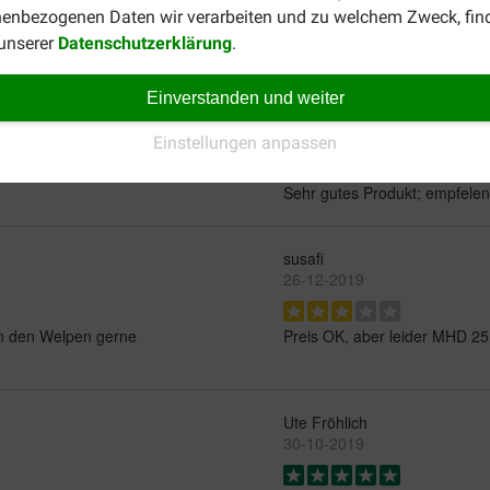
enbezogenen Daten wir verarbeiten und zu welchem Zweck, fin
 unserer
Datenschutzerklärung
.
Einverstanden und weiter
Herr Claus
29-05-2023
Einstellungen anpassen
Sehr gutes Produkt; empfele
susafi
26-12-2019
von den Welpen gerne
Preis OK, aber leider MHD 25
Ute Fröhlich
30-10-2019