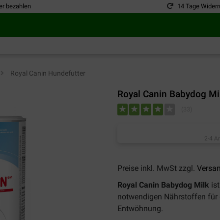
er bezahlen
14 Tage Widerr
>
Royal Canin Hundefutter
Royal Canin Babydog Mi
(
33
)
2-4 A
Preise inkl. MwSt zzgl.
Versa
Royal Canin Babydog Milk
is
notwendigen Nährstoffen für 
Entwöhnung.