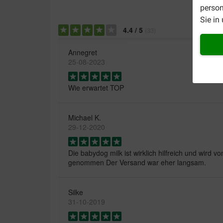
person
Sie in
4.4
/
5
(
33
)
Annegret
25-08-2023
Wie erwartet TOP
Michael K.
29-12-2020
Die babydog milk ist wirklich hilfreich und wird 
genommen Der Versand war eher langsam.
Silke
31-10-2019