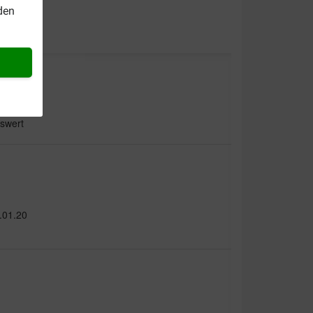
den
nswert
.01.20