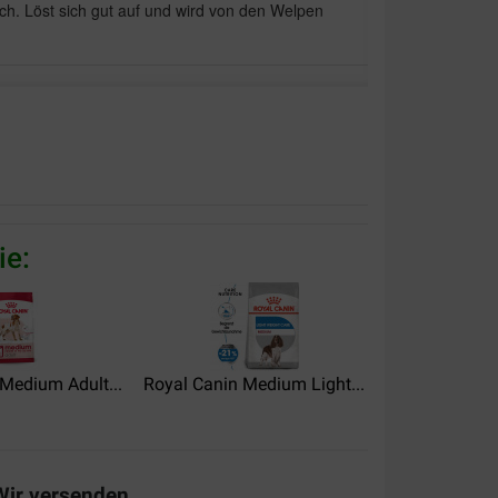
ch. Löst sich gut auf und wird von den Welpen
ie:
Medium Adult...
Royal Canin Medium Light...
Royal Canin M
Wir versenden