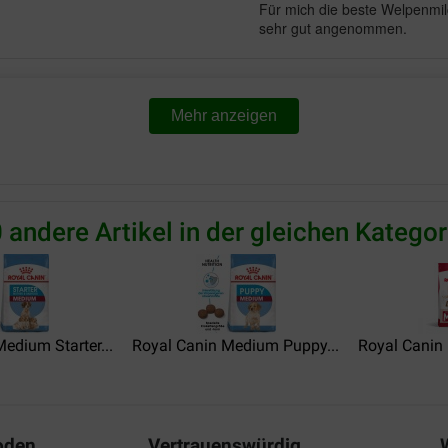
Für mich die beste Welpenmil
sehr gut angenommen.
Luca Scwharz
13-07-2019
Mehr anzeigen
top wie beschrieben
trustpilotfuerKaterTom
 andere Artikel in der gleichen Kategor
25-06-2019
War leider nicht lieferbar.
edium Starter...
Royal Canin Medium Puppy...
Royal Canin 
oden
Vertrauenswürdig