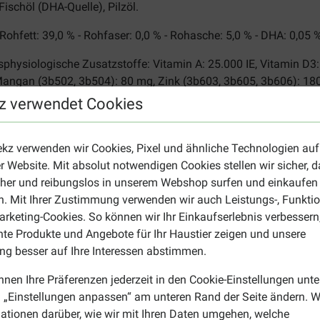
Fischöl (DHA-Quelle), Pilzöl.
 Rohfett: 39,0 % - Rohfaser: 0,0 % - Rohasche: 5,0 % - DHA: 0,05 
physiologische Zusatzstoffe: Vitamin A: 25.000 IE, Vitamin D3:
Mangan (3b502, 3b504): 80 mg, Zink (3b603, 3b605, 3b606): 180
z verwendet Cookies
l Canin Babydog Milk
r in 20 ml Leitungswasser bei ca. 50 °C auflösen. Die Milch la
ekz verwenden wir Cookies, Pixel und ähnliche Technologien auf
en, um Wachstumsstörungen vorzubeugen und einen guten Gewi
r Website. Mit absolut notwendigen Cookies stellen wir sicher, 
f der Verpackung vermeldet. Bei richtiger Lagerung können Sie
cher und reibungslos in unserem Webshop surfen und einkaufen
hlen, trockenen Ort.
. Mit Ihrer Zustimmung verwenden wir auch Leistungs-, Funktio
rketing-Cookies. So können wir Ihr Einkaufserlebnis verbessern
nte Produkte und Angebote für Ihr Haustier zeigen und unsere
utter? Werfen Sie dann einen Blick auf die Seite mit unserem
W
g besser auf Ihre Interessen abstimmen.
nnen Ihre Präferenzen jederzeit in den Cookie-Einstellungen unte
 „Einstellungen anpassen“ am unteren Rand der Seite ändern. W
ationen darüber, wie wir mit Ihren Daten umgehen, welche