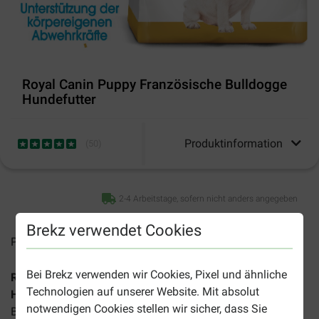
Royal Canin Puppy Französische Bulldogge
Hundefutter
Produktinformation
(
50
)
2-4 Arbeitstage, sofern nicht anders angegeben
Brekz verwendet Cookies
Preise inkl. MwSt zzgl.
Versandkosten
Bei Brekz verwenden wir Cookies, Pixel und ähnliche
Royal Canin Puppy (Welpen) Französische Bulldogge
Technologien auf unserer Website. Mit absolut
Hundefutter
ist ein Spezialfutter für Französische
notwendigen Cookies stellen wir sicher, dass Sie
Bulldoggen-Welpen unter 1 Jahr.