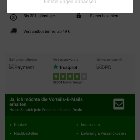
Einstellungen anpassen
Bis 30% günstiger
Sicher bezahlen
Versandkostenfrei ab 49 €
Zahlungsmethoden
Vertrauenswürdig
Wir versenden mit
32364
Bewertungen
Ja, ich möchte die Vorteils-E-Mails
erhalten
Holen Sie sich jede Woche die besten Deals
Kontakt
Impressum
Nachbestellen
Lieferung & Versandkosten