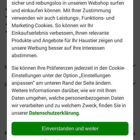
sicher und reibungslos in unserem Webshop surfen
leicht verdaulich
und einkaufen können. Mit Ihrer Zustimmung
Gesunde Entwicklung der Muskeln
verwenden wir auch Leistungs-, Funktions- und
Gesunde Entwicklung der Gelenke
Marketing-Cookies. So können wir Ihr
Gute körperliche Verfassung
Einkaufserlebnis verbessern, Ihnen relevante
Produkte und Angebote für Ihr Haustier zeigen und
unsere Werbung besser auf Ihre Interessen
abstimmen.
Mehr Produktinfos
Sie können Ihre Präferenzen jederzeit in den Cookie-
Einstellungen unter der Option „Einstellungen
anpassen“ am unteren Rand der Seite ändern.
Reviews
Weitere Informationen darüber, wie wir mit Ihren
Daten umgehen, welche personenbezogenen Daten
wir verarbeiten und zu welchem Zweck, finden Sie in
unserer
Datenschutzerklärung
.
Einverstanden und weiter
Royal Canin Puppy Chihuahua...
Royal Canin Adult Chihuah