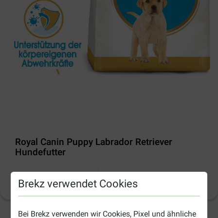
Royal Canin Puppy Labrador Retriever
Hundefutter
Brekz verwendet Cookies
Produktinformation
(
96
)
Bei Brekz verwenden wir Cookies, Pixel und ähnliche