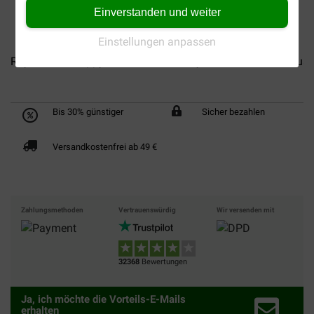
Einverstanden und weiter
Einstellungen anpassen
Royal Canin Puppy Chihuahua...
Royal Canin Adult Chihuah
Bis 30% günstiger
Sicher bezahlen
Versandkostenfrei ab 49 €
Zahlungsmethoden
Vertrauenswürdig
Wir versenden mit
32368
Bewertungen
Ja, ich möchte die Vorteils-E-Mails
erhalten