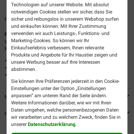
2-4 Arbeitstage, sofern nicht anders angegeben
Technologien auf unserer Website. Mit absolut
notwendigen Cookies stellen wir sicher, dass Sie
sicher und reibungslos in unserem Webshop surfen
Preise inkl. MwSt zzgl.
Versandkosten
und einkaufen können. Mit Ihrer Zustimmung
verwenden wir auch Leistungs-, Funktions- und
Royal Canin Puppy Labrador Retriever Hundefutter
ist ein
Marketing-Cookies. So können wir Ihr
speziell entwickeltes Futtermittel für Labrador Retriever
Einkaufserlebnis verbessern, Ihnen relevante
Welpen in einem Alter von 2 bis 15 Monaten.
Produkte und Angebote für Ihr Haustier zeigen und
Ausgeglichenes Wachstum.
unsere Werbung besser auf Ihre Interessen
Gesunde Haut und ein schönes Fell.
abstimmen.
Stärkt die natürlichen Abwehrkräfte.
Sie können Ihre Präferenzen jederzeit in den Cookie-
Einstellungen unter der Option „Einstellungen
anpassen“ am unteren Rand der Seite ändern.
Mehr Produktinfos
Weitere Informationen darüber, wie wir mit Ihren
Daten umgehen, welche personenbezogenen Daten
Reviews
wir verarbeiten und zu welchem Zweck, finden Sie in
unserer
Datenschutzerklärung
.