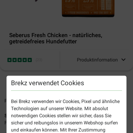
Seberus Fresh Chicken - natürliches,
getreidefreies Hundefutter
Produktinformation
(
23
)
Brekz verwendet Cookies
2-4 Arbeitstage, sofern nicht anders angegeben
Preise inkl. MwSt zzgl.
Versandkosten
Bei Brekz verwenden wir Cookies, Pixel und ähnliche
Technologien auf unserer Website. Mit absolut
Seberus Fresh Chicken
ist ein getreidefreies Premium-
notwendigen Cookies stellen wir sicher, dass Sie
Futter mit frischem Huhn für jeden erwachsenen Hund.
sicher und reibungslos in unserem Webshop surfen
und einkaufen können. Mit Ihrer Zustimmung