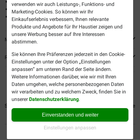
Getreidefreis Futter
verwenden wir auch Leistungs-, Funktions- und
Reich an frischem Huhn
Marketing-Cookies. So können wir Ihr
Energiereiches Futter
Einkaufserlebnis verbessern, Ihnen relevante
Produkte und Angebote für Ihr Haustier zeigen und
unsere Werbung besser auf Ihre Interessen
Mehr Produktinfos
abstimmen.
Sie können Ihre Präferenzen jederzeit in den Cookie-
Reviews
Einstellungen unter der Option „Einstellungen
anpassen“ am unteren Rand der Seite ändern.
Weitere Informationen darüber, wie wir mit Ihren
Daten umgehen, welche personenbezogenen Daten
wir verarbeiten und zu welchem Zweck, finden Sie in
unserer
Datenschutzerklärung
.
Seberus Hundefutter -...
Seberus Fresh Salmon -...
Seberus
Einverstanden und weiter
Einstellungen anpassen
Bis 30% günstiger
Sicher bezahlen