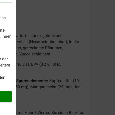
dass
ns-
toffel, Kartoffelstärke, getrocknete
, Ihnen
ulver, Mineralien (Hexametaphosphat), Inulin
cknete Mango, getrocknete Pflaumen,
hondroitin, Yucca schidigera.
r der
 Phosphor (0,8%), EPA (0,2%), DHA
eitere
den
 (500 IE).
Spurenelemente:
Kupfersulfat (10
), Mangan (50 mg), Manganchelat (25 mg), Jod
senen Hund mit Huhn? Werfen Sie einen Blick auf