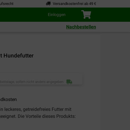
ufsrecht
Versandkostenfrei ab 49 €
Einloggen
Nachbestellen
ht Hundefutter
rbeitstage, sofern nicht anders angegeben
ndkosten
in leckeres, getreidefreies Futter mit
eeignet. Die Vorteile dieses Produkts: