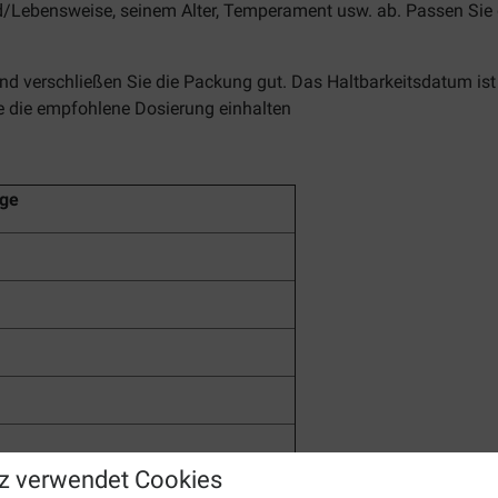
d/Lebensweise, seinem Alter, Temperament usw. ab. Passen Sie 
nd verschließen Sie die Packung gut. Das Haltbarkeitsdatum ist
e die empfohlene Dosierung einhalten
nge
z verwendet Cookies