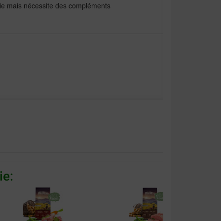
cie mais nécessite des compléments
alität:
Preis –
Leistungsverhältnis:
ie: