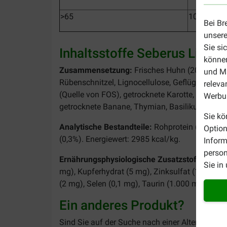
>65
10,5 Gram
Bei Br
unsere
Sie si
Inhaltsstoffe Seberus Light /
können
Zusammensetzung:
Frisches Huhn (20%), Erbse
und Ma
Rübenschnitzel, Lignocellulose, Geflügelfett, 
releva
(Quelle von FOS), getrocknete Karotte, Brennne
Werbun
getrocknete Banane, Thymian, Basilikum, Spirul
Sie kö
Analytische Bestandteile:
Rohprotein (24%), Ro
Option
(0,3%). Energiewert: 2985 kcal/kg.
Inform
person
Ernährungsphysiologische Zusatzstoffe/kg: V
Sie in
mg), Kupferhydrat (5 mg), Zinksulfat (100 mg)
(2 mg), Selen (0,1 mg), Taurin (1.000 mg), L-Ca
Ein anderes Produkt?
Sind Sie auf der Suche nach einer Alternative 