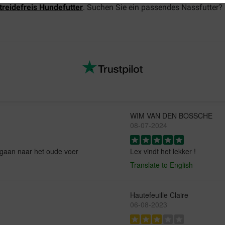
treidefreis Hundefutter
. Suchen Sie ein passendes Nassfutter? 
WIM VAN DEN BOSSCHE
08-07-2024
egaan naar het oude voer
Lex vindt het lekker !
Translate to English
Hautefeuille Claire
06-08-2023