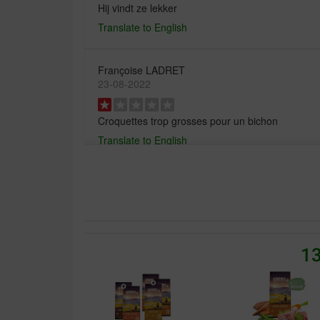
Hij vindt ze lekker
Translate to English
Françoise LADRET
23-08-2022
Croquettes trop grosses pour un bichon
Translate to English
Steven Vanden Hecke
27-04-2022
Se sont de très bonnes Croquettes de qualité he
peux rivaliser avec les plus grande marque. mon
13
Translate to English