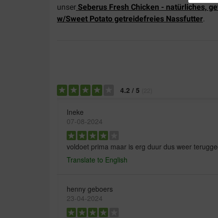
unser
Seberus Fresh Chicken - natürliches, ge
w/Sweet Potato getreidefreies Nassfutter
.
4.2
/
5
(
22
)
Ineke
07-08-2024
voldoet prima maar is erg duur dus weer terugg
Translate to English
henny geboers
23-04-2024