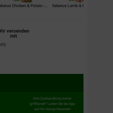
berus Chicken & Potato -...
Seberus Lamb & Potato -...
Sebe
dervonden qua vertering en lust het ook.
Wir versenden
mit
Ihre Zoohandlung immer
griffbereit? Laden Sie die App
auf Ihr Handy herunter!