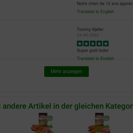
Notre chien de 12 ans appré
Translate to English
Tommy Kjøller
24-06-2022
Super godt foder
Translate to English
Mehr anzeigen
W.van Horn
17-03-2022
las trop peux connue mais qui
Lieferung:
Qu
 beagle adore
 andere Artikel in der gleichen Kategor
Fijne hondenbrok smakelijk
Translate to English