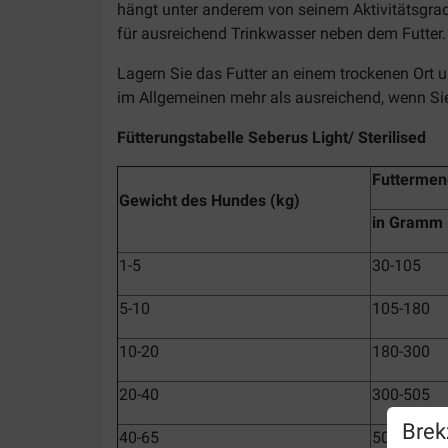
hängt unter anderem von seinem Aktivitätsgra
für ausreichend Trinkwasser neben dem Futter.
Lagern Sie das Futter an einem trockenen Ort u
im Allgemeinen mehr als ausreichend, wenn Si
Fütterungstabelle Seberus Light/ Sterilised
Futterme
Gewicht des Hundes (kg)
in Gramm
1-5
30-105
5-10
105-180
10-20
180-300
20-40
300-505
Brek
40-65
505-730