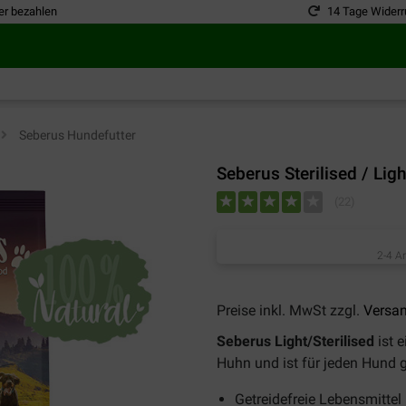
er bezahlen
14 Tage Widerr
>
Seberus Hundefutter
Seberus Sterilised / Lig
(
22
)
2-4 A
Preise inkl. MwSt zzgl.
Versa
Seberus Light/Sterilised
ist e
Huhn und ist für jeden Hund g
Getreidefreie Lebensmittel