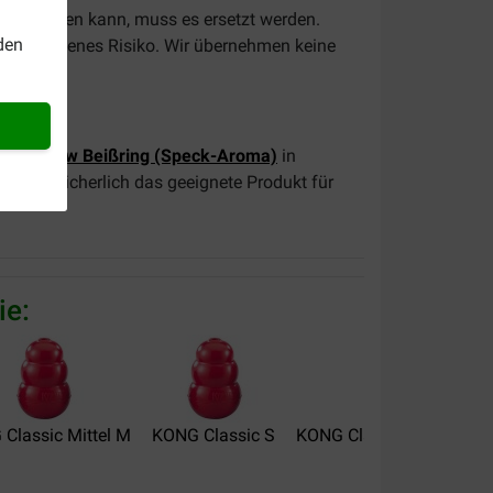
uckt werden kann, muss es ersetzt werden.
den
t auf eigenes Risiko. Wir übernehmen keine
hing Chew Beißring (Speck-Aroma)
in
nden Sie sicherlich das geeignete Produkt für
ie:
Classic Mittel M
KONG Classic S
KONG Classic Extragroß 