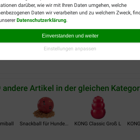
ationen darüber, wie wir mit Ihren Daten umgehen, welche
weg! Sobald das Produkt so klein geworden ist, dass es verschl
enbezogenen Daten wir verarbeiten und zu welchem Zweck, fin
en ist, wenn der Welpe kaut. Das Geben von Kauspielzeug erfolg
 unserer
Datenschutzerklärung
.
und durch das Kauen auf Kauspielzeug erleidet.
Einverstanden und weiter
Welpen? Wir haben zum Beispiel auch den
Nylabone Puppy Teet
Einstellungen anpassen
ütlich auf unserer
Übersichtsseite für Snackspielzeug
. Dort fi
 andere Artikel in der gleichen Kategor
miball
Snackball für Hunde...
KONG Classic Groß L
KONG 