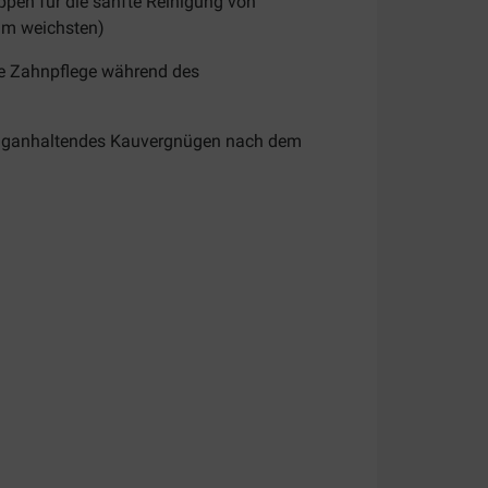
ppen für die sanfte Reinigung von
am weichsten)
ie Zahnpflege während des
anganhaltendes Kauvergnügen nach dem