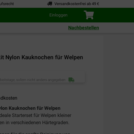
ufsrecht
Versandkostenfrei ab 49 €
Einloggen
Nachbestellen
kit Nylon Kauknochen für Welpen
rbeitstage, sofern nicht anders angegeben
ndkosten
Nylon Kauknochen für Welpen
ideale Starterset für Welpen kleiner
en in verschiedenen Härtegraden.