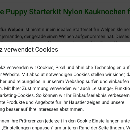
e Puppy Starterkit Nylon Kauknochen 
 für Welpen
ist nicht nur ein ideales Starterset für Welpen klei
r jemanden, der gerade einen Welpen aufgenommen hat. Dieses S
Funktion und Härtegrad hat, abgestimmt auf die Entwicklungsp
z verwendet Cookies
t, die Zähne Ihres Welpen gründlich zu reinigen. Dank der weiche
as empfindliche Gebiss junger Welpen. Der braune Knochen ist e
ekz verwenden wir Cookies, Pixel und ähnliche Technologien auf
e den Zahnwechsel bereits hinter sich haben und somit festeres
r Website. Mit absolut notwendigen Cookies stellen wir sicher, 
chen aus dem Starterkit und sorgt für langanhaltendes Kauverg
cher und reibungslos in unserem Webshop surfen und einkaufen
ür die Verwendung vor dem Zahnwechsel gedacht. Nach dem Wech
. Mit Ihrer Zustimmung verwenden wir auch Leistungs-, Funktio
lpe alle Zähne gewechselt hat.
rketing-Cookies. So können wir Ihr Einkaufserlebnis verbessern
nte Produkte und Angebote für Ihr Haustier zeigen und unsere
t Nylon Kauknochen für Welpen (Hühnergeschmack) günstig onlin
g besser auf Ihre Interessen abstimmen.
on den besten Preisen für unwiderstehliche Kausartikel für Hund
nnen Ihre Präferenzen jederzeit in den Cookie-Einstellungen unte
one Puppy Starterkit Nylon Kauknoch
 „Einstellungen anpassen“ am unteren Rand der Seite ändern. W