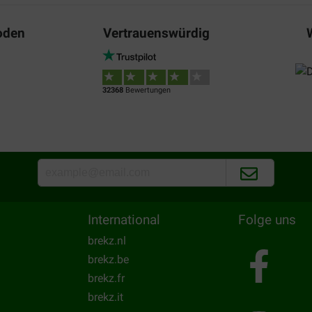
oden
Vertrauenswürdig
32368
Bewertungen
International
Folge uns
brekz.nl
brekz.be
brekz.fr
brekz.it