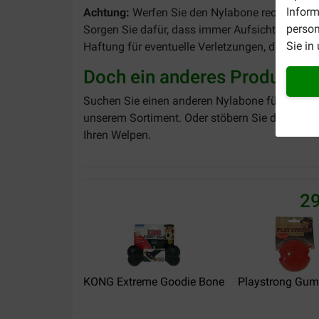
Inform
Achtung:
Werfen Sie den Nylabone rechtzeitig 
person
Sorgen Sie dafür, dass immer Aufsicht vorhand
Sie in
Haftung für eventuelle Verletzungen, die Ihr H
Doch ein anderes Produkt?
Suchen Sie einen anderen Nylabone für Ihren 
unserem Sortiment. Oder stöbern Sie doch gem
Ihren Welpen.
29
KONG Extreme Goodie Bone
Playstrong Gum