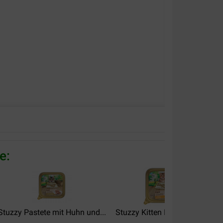
e:
Stuzzy Pastete mit Huhn und...
Stuzzy Kitten Pastete mit...
S