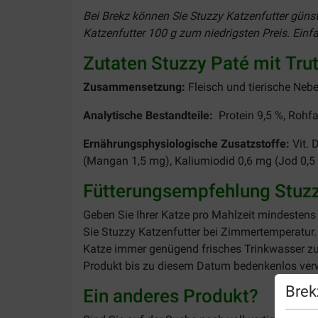
Bei Brekz können Sie Stuzzy Katzenfutter günst
Katzenfutter 100 g zum niedrigsten Preis. Einfa
Zutaten Stuzzy Paté mit Tru
Zusammensetzung:
Fleisch und tierische Neb
Analytische Bestandteile:
Protein 9,5 %, Rohfa
Ernährungsphysiologische Zusatzstoffe:
Vit.
(Mangan 1,5 mg), Kaliumiodid 0,6 mg (Jod 0,5
Fütterungsempfehlung Stuzzy
Geben Sie Ihrer Katze pro Mahlzeit mindestens
Sie Stuzzy Katzenfutter bei Zimmertemperatur.
Katze immer genügend frisches Trinkwasser zur
Produkt bis zu diesem Datum bedenkenlos ve
Brek
Ein anderes Produkt?