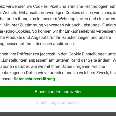
etreidefreiem Futter von Stuzzy mit nur einer tierischen Protei
ekz verwenden wir Cookies, Pixel und ähnliche Technologien auf
ze (85 Gramm)
. Alle anderen Geschmacksrichtungen und Variante
r Website. Mit absolut notwendigen Cookies stellen wir sicher, 
cher und reibungslos in unserem Webshop surfen und einkaufen
. Mit Ihrer Zustimmung verwenden wir auch Leistungs-, Funktio
rketing-Cookies. So können wir Ihr Einkaufserlebnis verbessern
nte Produkte und Angebote für Ihr Haustier zeigen und unsere
g besser auf Ihre Interessen abstimmen.
nnen Ihre Präferenzen jederzeit in den Cookie-Einstellungen unte
 „Einstellungen anpassen“ am unteren Rand der Seite ändern. W
Marie-Jeanne Mc Naughton
ationen darüber, wie wir mit Ihren Daten umgehen, welche
24-06-2023
enbezogenen Daten wir verarbeiten und zu welchem Zweck, fin
 unserer
Datenschutzerklärung
.
ken komt er al een aangename
Hoe kan ik iets beoordelen da
grootste probleem poes die
Translate to English
Katten zijn alle 5 erg blij als
Einverstanden und weiter
af! Toch het mooiste
Einstellungen anpassen