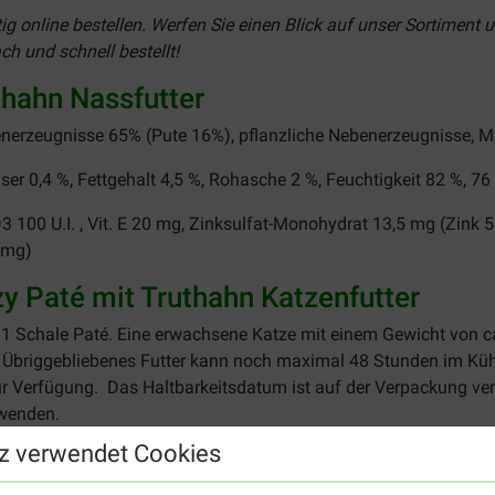
ig online bestellen. Werfen Sie einen Blick auf unser Sortiment
ch und schnell bestellt!
thahn Nassfutter
enerzeugnisse 65% (Pute 16%), pflanzliche Nebenerzeugnisse, M
ser 0,4 %, Fettgehalt 4,5 %, Rohasche 2 %, Feuchtigkeit 82 %, 76
 D3 100 U.I. , Vit. E 20 mg, Zinksulfat-Monohydrat 13,5 mg (Zin
 mg)
 Paté mit Truthahn Katzenfutter
 1 Schale Paté. Eine erwachsene Katze mit einem Gewicht von ca.
 Übriggebliebenes Futter kann noch maximal 48 Stunden im Kühl
 Verfügung. Das Haltbarkeitsdatum ist auf der Verpackung verm
rwenden.
z verwendet Cookies