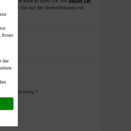
nquelle? Wie wäre es dann z.B. mit
Stuzzy Cat
n finden Sie auf der Übersichtsseite mit
dass
ns-
, Ihnen
r der
eitere
den
t ik nooit aankreeg ?