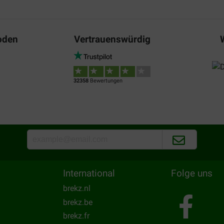
oden
Vertrauenswürdig
32358
Bewertungen
International
Folge uns
brekz.nl
brekz.be
brekz.fr