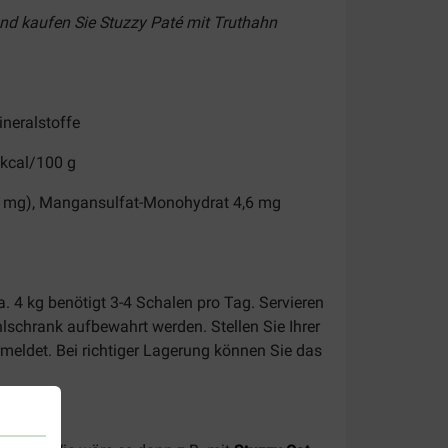
 und kaufen Sie Stuzzy Paté mit Truthahn
ineralstoffe
 kcal/100 g
k 5 mg), Mangansulfat-Monohydrat 4,6 mg
 4 kg benötigt 3-4 Schalen pro Tag. Servieren
schrank aufbewahrt werden. Stellen Sie Ihrer
eldet. Bei richtiger Lagerung können Sie das