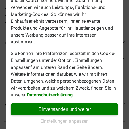
und einkaufen können. Mit Ihrer Zustimmung
verwenden wir auch Leistungs-, Funktions- und
Getreide- und glutenfrei
Marketing-Cookies. So können wir Ihr
Mindestens 70% frisches Schweinefleisch
Einkaufserlebnis verbessern, Ihnen relevante
Mit nur einer einzigen tierischen Proteinquelle
Produkte und Angebote für Ihr Haustier zeigen und
unsere Werbung besser auf Ihre Interessen
abstimmen.
Mehr Produktinfos
Sie können Ihre Präferenzen jederzeit in den Cookie-
Reviews
Einstellungen unter der Option „Einstellungen
anpassen“ am unteren Rand der Seite ändern.
Weitere Informationen darüber, wie wir mit Ihren
Daten umgehen, welche personenbezogenen Daten
wir verarbeiten und zu welchem Zweck, finden Sie in
unserer
Datenschutzerklärung
.
Stuzzy Grain Free...
Stuzzy Grain Free...
Stuzzy Grain Free.
Einverstanden und weiter
Einstellungen anpassen
Bis 30% günstiger
Sicher bezahlen