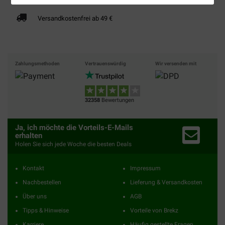
Versandkostenfrei ab 49 €
Zahlungsmethoden
Vertrauenswürdig
Wir versenden mit
32358
Bewertungen
Ja, ich möchte die Vorteils-E-Mails
erhalten
Holen Sie sich jede Woche die besten Deals
Kontakt
Impressum
Nachbestellen
Lieferung & Versandkosten
Über uns
AGB
Tipps & Hinweise
Vorteile von Brekz
Karriere
Häufig gestellte Fragen