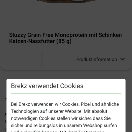
Stuzzy Grain Free Monoprotein mit Schinken
Katzen-Nassfutter (85 g)
Produktinformation
2-4 Arbeitstage, sofern nicht anders angegeben
Brekz verwendet Cookies
Preise inkl. MwSt zzgl.
Versandkosten
Bei Brekz verwenden wir Cookies, Pixel und ähnliche
Technologien auf unserer Website. Mit absolut
Stuzzy Cat Grain Free Monoprotein mit Schinken Katzen-
notwendigen Cookies stellen wir sicher, dass Sie
Nassfutter (Beutel 85 g)
ist ein hochwertiges und
sicher und reibungslos in unserem Webshop surfen
vollständiges Nassfutter für erwachsene Katzen.