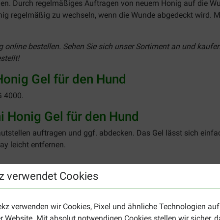
men. Durch regelmäßiges Auftragen von neuem Honig auf die Wu
Honig regelmäßig zu wechseln, wenn die Wunde abgedeckt wird.
g online bestellen. Sehen Sie sich unser Sortiment an und kaufe
tellt!
nig Gel für den Hund
G 4000.
 Honig Gel für den Hund
autstellen auftragen und ggf. abdecken. Das Gel lässt sich ein
y leicht entfernen.
z verwendet Cookies
g der Wundheilung? Dann schauen Sie doch mal auf
Vetramil Spü
ekz verwenden wir Cookies, Pixel und ähnliche Technologien auf
r Website. Mit absolut notwendigen Cookies stellen wir sicher, 