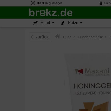
Bis 30% günstiger
Sich
Hund
Katze
zurück
Hund
>
Hundeapotheke
>
S