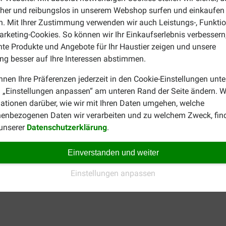
cher und reibungslos in unserem Webshop surfen und einkaufen
. Mit Ihrer Zustimmung verwenden wir auch Leistungs-, Funktio
rketing-Cookies. So können wir Ihr Einkaufserlebnis verbessern
nte Produkte und Angebote für Ihr Haustier zeigen und unsere
g besser auf Ihre Interessen abstimmen.
simone castien
nnen Ihre Präferenzen jederzeit in den Cookie-Einstellungen unte
01-05-2024
 „Einstellungen anpassen“ am unteren Rand der Seite ändern. W
ationen darüber, wie wir mit Ihren Daten umgehen, welche
lf zijn dienst bewezen de snee
prima spul
at niet in de wond thuis hoorde
enbezogenen Daten wir verarbeiten und zu welchem Zweck, fin
Translate to English
 unserer
Datenschutzerklärung
.
Einverstanden und weiter
Einstellungen anpassen