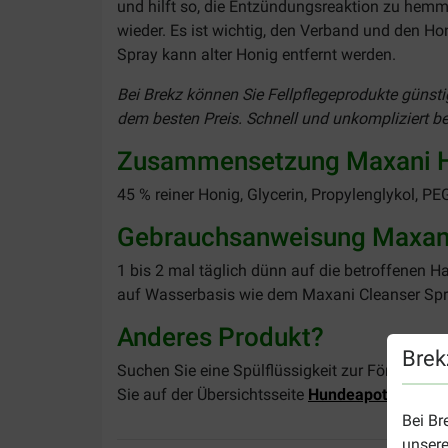
und hilft so, die Entzündungsreaktion zu hem
wieder. Es ist wichtig, den Verband und den 
Spray kann alter Honig entfernt werden.
Bei Brekz können Sie Fellpflegeprodukte günsti
dem besten Preis. Schnell und unkompliziert bes
Zusammensetzung Maxani Ho
45 % reiner Honig, Glycerin, Propylenglykol, PE
Gebrauchsanweisung Maxani
1 bis 2 mal täglich dünn auf die betroffenen H
auf Wasserbasis wie dem Maxani Cleanser Spra
Anderes Produkt?
Brek
Suchen Sie eine Spülflüssigkeit zur Förderun
Sie auf der Übersichtsseite
Hundeapotheke
.
Bei Br
unsere