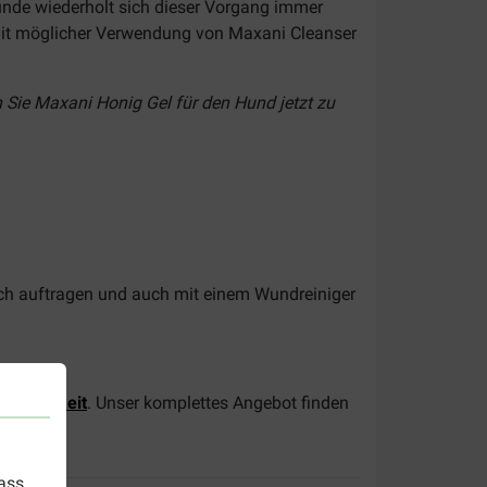
nde wiederholt sich dieser Vorgang immer
 Mit möglicher Verwendung von Maxani Cleanser
n Sie Maxani Honig Gel für den Hund jetzt zu
fach auftragen und auch mit einem Wundreiniger
lflüssigkeit
. Unser komplettes Angebot finden
dass