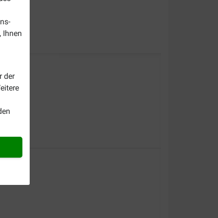
ns-
, Ihnen
r der
eitere
den