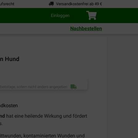
ufsrecht
Versandkostenfrei ab 49 €
Einloggen
Nachbestellen
en Hund
rbeitstage, sofern nicht anders angegeben
ndkosten
und
hat eine heilende Wirkung und fördert
s.
nittwunden, kontaminierten Wunden und