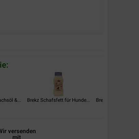
ie:
chsöl &...
Brekz Schafsfett für Hunde...
Brekz Lachsöl für H
Wir versenden
mit