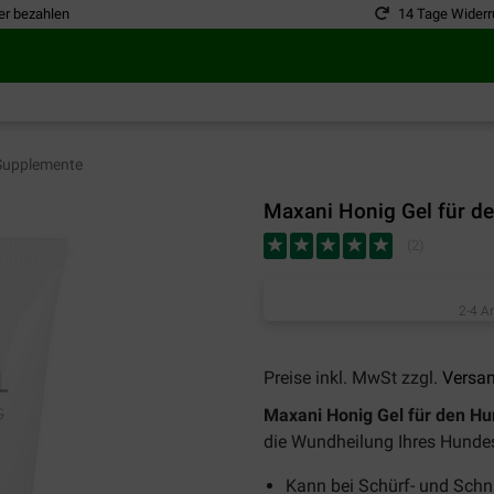
er bezahlen
14 Tage Widerr
upplemente
Maxani Honig Gel für d
(
2
)
2-4 A
Preise inkl. MwSt zzgl.
Versa
Maxani Honig Gel für den H
die Wundheilung Ihres Hunde
Kann bei Schürf- und Sch