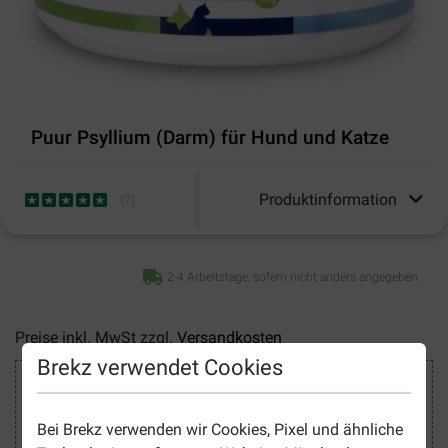
Puur Psyllium (Darm) für Hund und Katze
Produktinformation
(
7
)
2-4 Arbeitstage, sofern nicht anders angegeben
Preise inkl. MwSt zzgl.
Versandkosten
Brekz verwendet Cookies
Sicher Einkaufen
Bei Brekz verwenden wir Cookies, Pixel und ähnliche