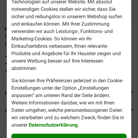
Technologien auf unserer Website. Mit absolut
notwendigen Cookies stellen wir sicher, dass Sie
sicher und reibungslos in unserem Webshop surfen
und einkaufen können. Mit Ihrer Zustimmung
Puur Psyllium (Darm) für Hund und Katze
ist ein
verwenden wir auch Leistungs-, Funktions- und
Nahrungsergänzungsmittel zur Unterstützung des Darms
Marketing-Cookies. So können wir Ihr
bei zu dickem Stuhl oder Verstopfung.
Einkaufserlebnis verbessern, Ihnen relevante
Produkte und Angebote für Ihr Haustier zeigen und
Fördert die Darmfunktion
unsere Werbung besser auf Ihre Interessen
Reinigt den Darm
abstimmen.
Für weicheren Stuhl
Sie können Ihre Präferenzen jederzeit in den Cookie-
Einstellungen unter der Option „Einstellungen
Mehr Produktinfos
anpassen“ am unteren Rand der Seite ändern.
Weitere Informationen darüber, wie wir mit Ihren
Daten umgehen, welche personenbezogenen Daten
Reviews
wir verarbeiten und zu welchem Zweck, finden Sie in
unserer
Datenschutzerklärung
.