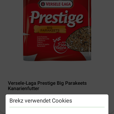
Versele-Laga Prestige Big Parakeets
Kanarienfutter
Brekz verwendet Cookies
Produktinformation
(
11
)