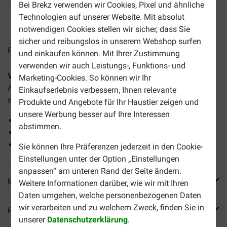
Bei Brekz verwenden wir Cookies, Pixel und ähnliche
Technologien auf unserer Website. Mit absolut
2-4 Arbeitstage, sofern nicht anders angegeben
notwendigen Cookies stellen wir sicher, dass Sie
sicher und reibungslos in unserem Webshop surfen
Preise inkl. MwSt zzgl.
Versandkosten
und einkaufen können. Mit Ihrer Zustimmung
verwenden wir auch Leistungs-, Funktions- und
Versele-Laga Prestige Big Parakeets
ist ein köstliches
Marketing-Cookies. So können wir Ihr
Alleinfuttermittel, das speziell für Großsittiche entwickelt
Einkaufserlebnis verbessern, Ihnen relevante
wurde.
Produkte und Angebote für Ihr Haustier zeigen und
unsere Werbung besser auf Ihre Interessen
Ausgewogene Ernährung
abstimmen.
Angereichert mit Vitaminen und Mineralstoffen
Hochwertige Samenmischung
Sie können Ihre Präferenzen jederzeit in den Cookie-
Einstellungen unter der Option „Einstellungen
anpassen“ am unteren Rand der Seite ändern.
Mehr Produktinfos
Weitere Informationen darüber, wie wir mit Ihren
Daten umgehen, welche personenbezogenen Daten
wir verarbeiten und zu welchem Zweck, finden Sie in
Reviews
unserer
Datenschutzerklärung
.