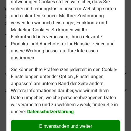
notwendigen Cookies stellen wir sicher, dass Sie
sicher und reibungslos in unserem Webshop surfen
Versele-Laga Prestige Canaries Kanarienfutter
ist eine
und einkaufen können. Mit Ihrer Zustimmung
abwechslungsreiche und ausgewogene Samenmischung,
verwenden wir auch Leistungs-, Funktions- und
die speziell für Kanarienvögel geeignet ist.
Marketing-Cookies. So können wir Ihr
Hochwertige und vollwertige Samenmischung
Einkaufserlebnis verbessern, Ihnen relevante
Produkte und Angebote für Ihr Haustier zeigen und
Auch für Gesangskanarien wie Wassermetzger und
unsere Werbung besser auf Ihre Interessen
Harzer geeignet
abstimmen.
Sie können Ihre Präferenzen jederzeit in den Cookie-
Mehr Produktinfos
Einstellungen unter der Option „Einstellungen
anpassen“ am unteren Rand der Seite ändern.
Weitere Informationen darüber, wie wir mit Ihren
Reviews
Daten umgehen, welche personenbezogenen Daten
wir verarbeiten und zu welchem Zweck, finden Sie in
unserer
Datenschutzerklärung
.
Einverstanden und weiter