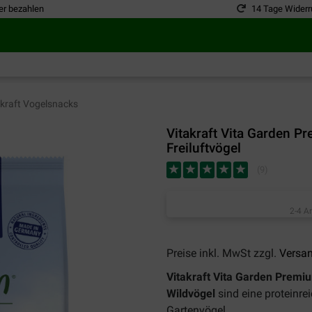
er bezahlen
14 Tage Widerr
kraft Vogelsnacks
Vitakraft Vita Garden 
Freiluftvögel
(
9
)
2-4 A
Preise inkl. MwSt zzgl.
Versa
Vitakraft Vita Garden Prem
Wildvögel
sind eine proteinre
Gartenvögel.