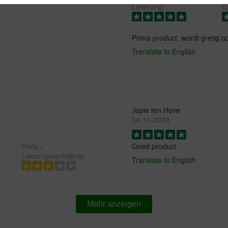
Lieferung:
Qu
Prima product, wordt gretig o
Translate to English
Jopie ten Hove
04-11-2019
Preis –
Goed product
Leistungsverhältnis:
Translate to English
Mehr anzeigen
Wil Engels