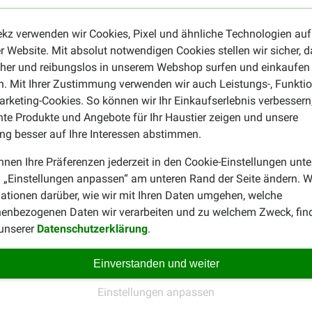
raft Vita Garden Premium
ekz verwenden wir Cookies, Pixel und ähnliche Technologien auf
r Website. Mit absolut notwendigen Cookies stellen wir sicher, 
aher darauf, dass immer ausreichend Futter zur Verfügung steht.
cher und reibungslos in unserem Webshop surfen und einkaufen
hlen und trockenen Ort und verschließen Sie eine geöffnete Pac
. Mit Ihrer Zustimmung verwenden wir auch Leistungs-, Funktio
rketing-Cookies. So können wir Ihr Einkaufserlebnis verbessern
nte Produkte und Angebote für Ihr Haustier zeigen und unsere
odukt, zum Beispiel ein nahrhaftes Streufutter für Gartenvögel?
g besser auf Ihre Interessen abstimmen.
nen Blick auf unsere Übersichtsseite mit allen Produkten für
Gar
nnen Ihre Präferenzen jederzeit in den Cookie-Einstellungen unte
 „Einstellungen anpassen“ am unteren Rand der Seite ändern. W
ationen darüber, wie wir mit Ihren Daten umgehen, welche
enbezogenen Daten wir verarbeiten und zu welchem Zweck, fin
 unserer
Datenschutzerklärung
.
Einverstanden und weiter
Bianca van Doorn
27-05-2023
Einstellungen anpassen