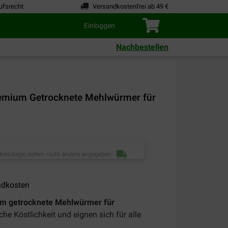
ufsrecht
Versandkostenfrei ab 49 €
Einloggen
Nachbestellen
Premium Getrocknete Mehlwürmer für
rbeitstage, sofern nicht anders angegeben
ndkosten
ium getrocknete Mehlwürmer für
iche Köstlichkeit und eignen sich für alle