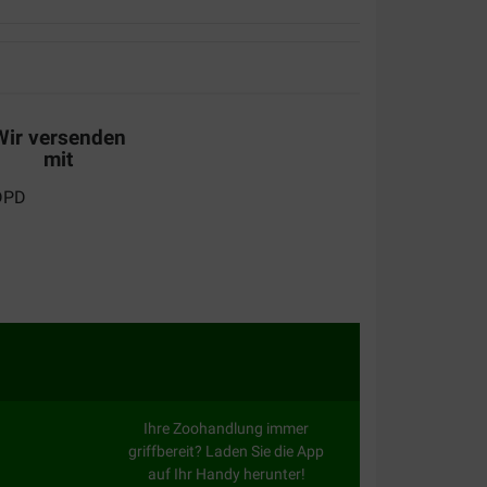
lij mee. Ikzelf vindt ze niet zo lekker...
Wir versenden
mit
 product en ook zeker niet met dit bedrijf alles
rig verpakt.
Ihre Zoohandlung immer
griffbereit? Laden Sie die App
auf Ihr Handy herunter!