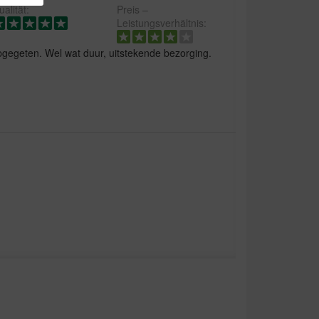
alität:
Preis –
Leistungsverhältnis:
pgegeten. Wel wat duur, uitstekende bezorging.