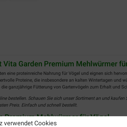
ft Vita Garden Premium Mehlwürmer fü
ten eine proteinreiche Nahrung für Vögel und eignen sich hervor
ertvolle Proteine, die insbesondere an kalten Wintertagen und wäh
ss die ganzjährige Fütterung von Gartenvögeln zum Erhalt und Sch
line bestellen. Schauen Sie sich unser Sortiment an und kaufen 
en Preis. Einfach und schnell bestellt.
den Premium Mehlwürmer für Vögel
z verwendet Cookies
ürmer