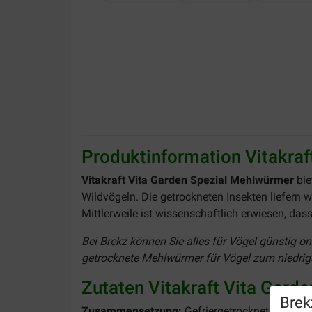
Produktinformation Vitakra
Vitakraft Vita Garden Spezial Mehlwürmer
bie
Wildvögeln. Die getrockneten Insekten liefern w
Mittlerweile ist wissenschaftlich erwiesen, da
Bei Brekz können Sie alles für Vögel günstig on
getrocknete Mehlwürmer für Vögel zum niedrigst
Zutaten Vitakraft Vita Gar
Brek
Zusammensetzung:
Gefriergetrocknete Mehlw