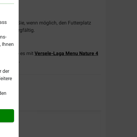
dass
 Halten Sie, wenn möglich, den Futterplatz
kung sorgfältig.
ns-
, Ihnen
 Wie wäre es mit
Versele-Laga Menu Nature 4
tenvögel
.
r der
eitere
den