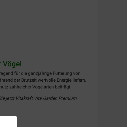
r Vögel
ragend für die ganzjährige Fütterung von
rend der Brutzeit wertvolle Energie liefern.
utz zahlreicher Vogelarten beiträgt.
Sie jetzt Vitakraft Vita Garden Premium