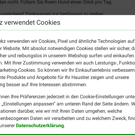
ten nicht. Füttern Sie Ihrem Hund einen Stick pro Tag.
ausreichend Trinkwasser zur Verfügung zu stellen.
z verwendet Cookies
unde M 10-30 kg ist auf der Verpackung angegeben und in der R
 Futterergänzungsmittel an einem trockenen Ort in der Origina
ern aufbewahren!
ekz verwenden wir Cookies, Pixel und ähnliche Technologien auf
npflege?
r Website. Mit absolut notwendigen Cookies stellen wir sicher, 
cher und reibungslos in unserem Webshop surfen und einkaufen
Ihren Hund mit einem Körpergewicht zwischen 10 und 30 Kilogra
. Mit Ihrer Zustimmung verwenden wir auch Leistungs-, Funktio
nde
an. Unser Gesamtangebot für die
Zahnpflege
Ihres Vierbeiner
rketing-Cookies. So können wir Ihr Einkaufserlebnis verbessern
nte Produkte und Angebote für Ihr Haustier zeigen und unsere
g besser auf Ihre Interessen abstimmen.
nnen Ihre Präferenzen jederzeit in den Cookie-Einstellungen unte
 „Einstellungen anpassen“ am unteren Rand der Seite ändern. W
ationen darüber, wie wir mit Ihren Daten umgehen, welche
enbezogenen Daten wir verarbeiten und zu welchem Zweck, fin
Anne
 unserer
Datenschutzerklärung
.
16-09-2022