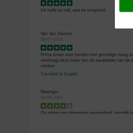
Ich hoffe es hält, was es verspricht.
Van Van Damme
08-07-2026
Prima snack voor honden met gevoelige maag en
verdraagt deze beter dan de kauwsticks van de s
merken
Translate to English
Reisinger
06-09-2024
Op advies van dierenarts aangeschaft, hopelijk h
van ons hondje.
Translate to English