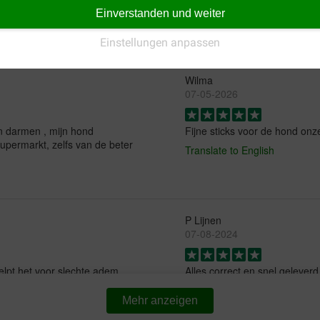
Einverstanden und weiter
Die Zähne unserer Hündin sind
sehr gutes Produkt!
Einstellungen anpassen
Wilma
07-05-2026
 darmen , mijn hond
Fijne sticks voor de hond onz
upermarkt, zelfs van de beter
Translate to English
P Lijnen
07-08-2024
elpt het voor slechte adem
Alles correct en snel geleverd
Translate to English
Mehr anzeigen