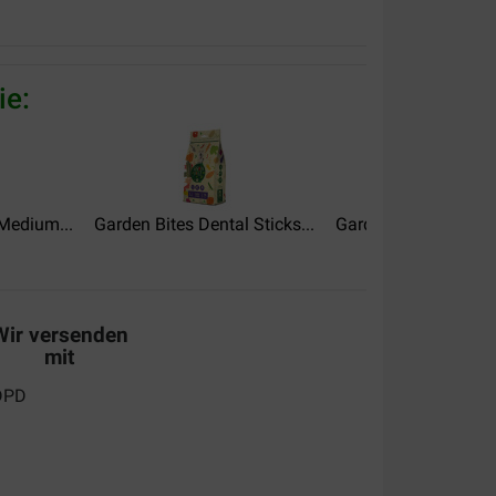
ie:
n de tanden van de hond.
Medium...
Garden Bites Dental Sticks...
Garden Bites Dental.
alität:
Preis –
Leistungsverhältnis:
Wir versenden
mit
e snel aankomen of moeten afvallen