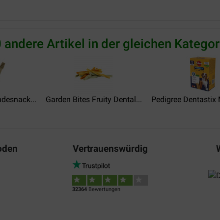
Patricia Lemmens
14-06-2024
 andere Artikel in der gleichen Kategor
Geeft zeer goed resultaat aa
Translate to English
Ramona De Vries-Jongen
desnack...
Garden Bites Fruity Dental...
Pedigree Dentastix 
06-03-2024
 ook heel goed zijn voor zijn
Lieferung:
Qu
oden
Vertrauenswürdig
Goed product voor honden di
Translate to English
32364
Bewertungen