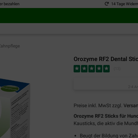
er bezahlen
14 Tage Widerr
ahnpflege
Orozyme RF2 Dental Sti
(
13
)
2-4 A
Preise inkl. MwSt zzgl.
Versa
Orozyme RF2 Sticks für Hun
Kausticks, die aktiv die Mund
Beugt der Bildung von Zah