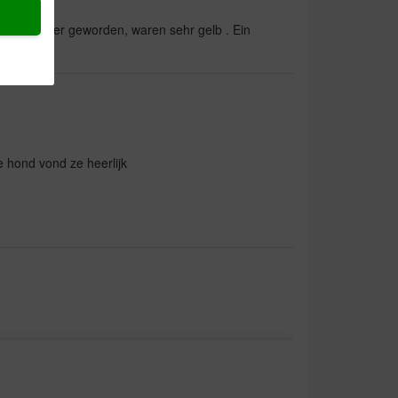
 viel heller geworden, waren sehr gelb . Ein
e hond vond ze heerlijk