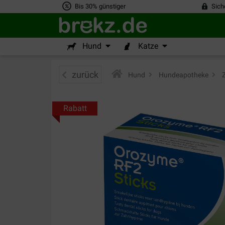
Bis 30% günstiger
Sich
Hund
Katze
zurück
Hund
>
Hundeapotheke
>
Z
Rabatt