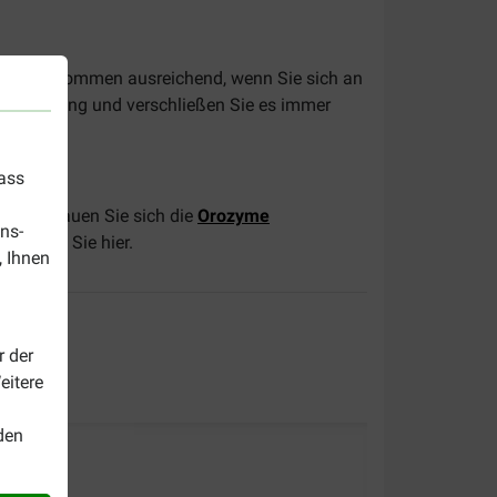
egel vollkommen ausreichend, wenn Sie sich an
lverpackung und verschließen Sie es immer
dass
mm? Schauen Sie sich die
Orozyme
ns-
s finden Sie hier.
, Ihnen
r der
eitere
den