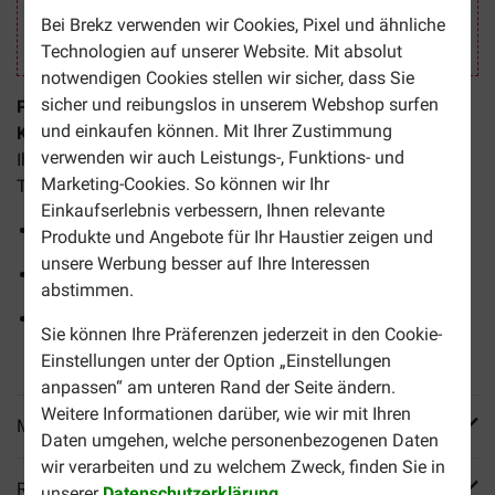
Bei Brekz verwenden wir Cookies, Pixel und ähnliche
Technologien auf unserer Website. Mit absolut
notwendigen Cookies stellen wir sicher, dass Sie
sicher und reibungslos in unserem Webshop surfen
Plaqtiv+ Dental Wipes Zahnpflege für Hund und
und einkaufen können. Mit Ihrer Zustimmung
Katze
sind praktische Tücher für die Reinigung der Zähne
verwenden wir auch Leistungs-, Funktions- und
Ihres Hundes oder Ihrer Katze. Eine Packung enthält 64
Marketing-Cookies. So können wir Ihr
Tücher.
Einkaufserlebnis verbessern, Ihnen relevante
Einfach in der Anwendung
Produkte und Angebote für Ihr Haustier zeigen und
unsere Werbung besser auf Ihre Interessen
Reinigt die Zähne Ihres Hundes oder Ihrer Katze
abstimmen.
Führen Sie Ihr Haustier langsam an die Maulpflege
Sie können Ihre Präferenzen jederzeit in den Cookie-
heran
Einstellungen unter der Option „Einstellungen
anpassen“ am unteren Rand der Seite ändern.
Weitere Informationen darüber, wie wir mit Ihren
Mehr Produktinfos
Daten umgehen, welche personenbezogenen Daten
wir verarbeiten und zu welchem Zweck, finden Sie in
Reviews
unserer
Datenschutzerklärung
.