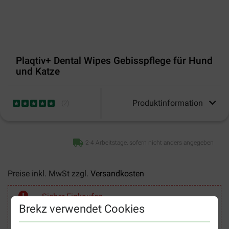
Plaqtiv+ Dental Wipes Gebisspflege für Hund
und Katze
Produktinformation
(
2
)
2-4 Arbeitstage, sofern nicht anders angegeben
Preise inkl. MwSt zzgl.
Versandkosten
Sicher Einkaufen
Brekz verwendet Cookies