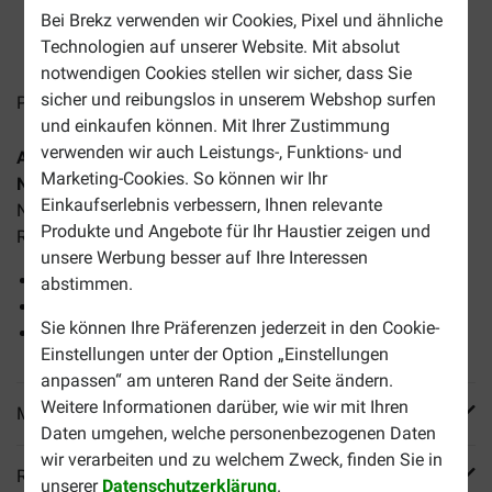
Bei Brekz verwenden wir Cookies, Pixel und ähnliche
2-4 Arbeitstage, sofern nicht anders angegeben
Technologien auf unserer Website. Mit absolut
notwendigen Cookies stellen wir sicher, dass Sie
sicher und reibungslos in unserem Webshop surfen
Preise inkl. MwSt zzgl.
Versandkosten
und einkaufen können. Mit Ihrer Zustimmung
verwenden wir auch Leistungs-, Funktions- und
Almo Nature HFC Natural Thunfisch und Huhn Katzen-
Marketing-Cookies. So können wir Ihr
Nassfutter (55 g)
ist ein hochwertiges, anfüllendes
Einkaufserlebnis verbessern, Ihnen relevante
Nassfutter geeignet für ausgewachsene Katzen aller
Produkte und Angebote für Ihr Haustier zeigen und
Rassen.
unsere Werbung besser auf Ihre Interessen
Lecker und reich an Fleisch
abstimmen.
In einer nahrhaften Bouillon
Sie können Ihre Präferenzen jederzeit in den Cookie-
Zubereitet aus den besten Zutaten
Einstellungen unter der Option „Einstellungen
anpassen“ am unteren Rand der Seite ändern.
Weitere Informationen darüber, wie wir mit Ihren
Mehr Produktinfos
Daten umgehen, welche personenbezogenen Daten
wir verarbeiten und zu welchem Zweck, finden Sie in
Reviews
unserer
Datenschutzerklärung
.