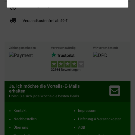
Bis 30% günstiger
Sicher bezahlen
Versandkostenfrei ab 49 €
Zahlungsmethoden
Vertrauenswürdig
Wir versenden mit
32364
Bewertungen
Ja, ich möchte die Vorteils-E-Mails
erhalten
Holen Sie sich jede Woche die besten Deals
Kontakt
Impressum
Nachbestellen
Lieferung & Versandkosten
Über uns
AGB