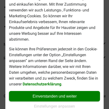
und einkaufen können. Mit Ihrer Zustimmung
12 Mahlzeitbeutel zu je 85 Gramm
verwenden wir auch Leistungs-, Funktions- und
Marketing-Cookies. So können wir Ihr
Herrliche Kombinationen von Fisch
Einkaufserlebnis verbessern, Ihnen relevante
Ohne künstliche Zusatzstoffe
Produkte und Angebote für Ihr Haustier zeigen und
unsere Werbung besser auf Ihre Interessen
abstimmen.
Mehr Produktinfos
Sie können Ihre Präferenzen jederzeit in den Cookie-
Einstellungen unter der Option „Einstellungen
Reviews
anpassen“ am unteren Rand der Seite ändern.
Weitere Informationen darüber, wie wir mit Ihren
Daten umgehen, welche personenbezogenen Daten
wir verarbeiten und zu welchem Zweck, finden Sie in
unserer
Datenschutzerklärung
.
Gourmet Gold Luxe Mix...
Gourmet Gold Mousse...
Gourme
Einverstanden und weiter
Einstellungen anpassen