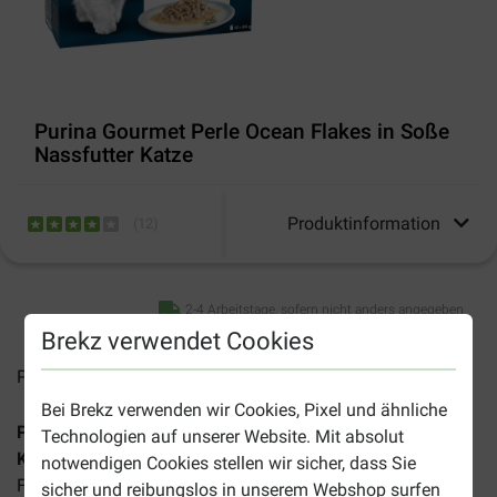
Purina Gourmet Perle Ocean Flakes in Soße
Nassfutter Katze
Produktinformation
(
12
)
2-4 Arbeitstage, sofern nicht anders angegeben
Brekz verwendet Cookies
Preise inkl. MwSt zzgl.
Versandkosten
Bei Brekz verwenden wir Cookies, Pixel und ähnliche
Purina Gourmet Perle Ocean Flakes in Soße Nassfutter
Technologien auf unserer Website. Mit absolut
Katze
sind köstliche Mahlzeiten in verschiedenen
notwendigen Cookies stellen wir sicher, dass Sie
Fischkombinationen.
sicher und reibungslos in unserem Webshop surfen