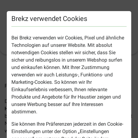
Prince Fit Selection Puppy & Junior
Brekz verwendet Cookies
Hundefutter
Bei Brekz verwenden wir Cookies, Pixel und ähnliche
Produktinformation
(
5
)
Technologien auf unserer Website. Mit absolut
notwendigen Cookies stellen wir sicher, dass Sie
sicher und reibungslos in unserem Webshop surfen
und einkaufen können. Mit Ihrer Zustimmung
2-4 Arbeitstage, sofern nicht anders angegeben
verwenden wir auch Leistungs-, Funktions- und
Marketing-Cookies. So können wir Ihr
Preise inkl. MwSt zzgl.
Versandkosten
Einkaufserlebnis verbessern, Ihnen relevante
Produkte und Angebote für Ihr Haustier zeigen und
Das
Prince Fit Selection Puppy & Junior
unsere Werbung besser auf Ihre Interessen
Hundefutter
eignet sich für Welpen und Junghunde von 1
abstimmen.
bis 12 Monaten aller Rassen. Das Futter ist vollgepackt mit
Nährstoffen und Energie, die von jungen Hund benötigt
Sie können Ihre Präferenzen jederzeit in den Cookie-
werden. Vorteile dieses Futters sind:
Einstellungen unter der Option „Einstellungen