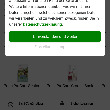
anpassen“ am unteren Rand der Seite ändern.
reich an Eiweiß
Weitere Informationen darüber, wie wir mit Ihren
schmackhaft und mit viel frischem Hähnchen
Daten umgehen, welche personenbezogenen Daten
einen hohen Fettgehalt
wir verarbeiten und zu welchem Zweck, finden Sie in
unserer
Datenschutzerklärung
.
Mehr Produktinfos
Einverstanden und weiter
Einstellungen anpassen
Reviews
Prins ProCare Senior...
Prins ProCare Croque Basic...
Prin
Bis 30% günstiger
Sicher bezahlen