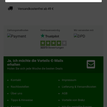
Versandkostenfrei ab 49 €
Zahlungsmethoden
Vertrauenswürdig
Wir versenden mit
32373
Bewertungen
Ja, ich möchte die Vorteils-E-Mails
erhalten
Holen Sie sich jede Woche die besten Deals
Kontakt
Impressum
Nachbestellen
Lieferung & Versandkosten
Über uns
AGB
Tipps & Hinweise
Vorteile von Brekz
Karriere
Häufig gestellte Fragen