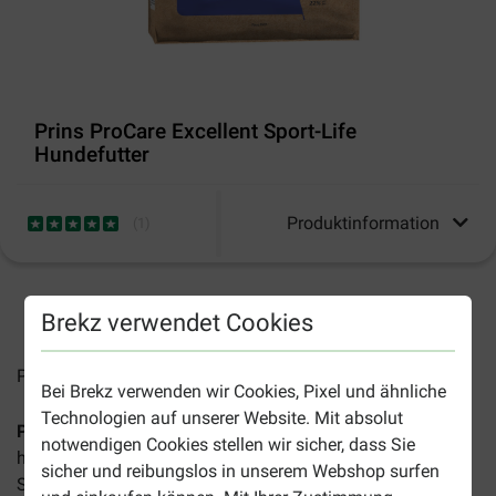
Prins ProCare Excellent Sport-Life
Hundefutter
Produktinformation
(
1
)
2-4 Arbeitstage, sofern nicht anders angegeben
Brekz verwendet Cookies
Preise inkl. MwSt zzgl.
Versandkosten
Bei Brekz verwenden wir Cookies, Pixel und ähnliche
Technologien auf unserer Website. Mit absolut
Prins ProCare Excellent Sport-Life Hundefutter
ist ein
notwendigen Cookies stellen wir sicher, dass Sie
hochwertiges Futter für große und mittlere erwachsene
sicher und reibungslos in unserem Webshop surfen
Sporthunde mit einem aktiven Leben.