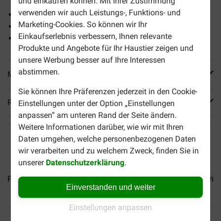
und einkaufen können. Mit Ihrer Zustimmung
verwenden wir auch Leistungs-, Funktions- und
Reich an Proteinen.
Marketing-Cookies. So können wir Ihr
Für gesunde Muskeln.
Einkaufserlebnis verbessern, Ihnen relevante
Unterstützt die Verdauung.
Produkte und Angebote für Ihr Haustier zeigen und
unsere Werbung besser auf Ihre Interessen
abstimmen.
Mehr Produktinfos
Sie können Ihre Präferenzen jederzeit in den Cookie-
Reviews
Einstellungen unter der Option „Einstellungen
anpassen“ am unteren Rand der Seite ändern.
Weitere Informationen darüber, wie wir mit Ihren
Daten umgehen, welche personenbezogenen Daten
wir verarbeiten und zu welchem Zweck, finden Sie in
unserer
Datenschutzerklärung
.
Prins ProCare Senior...
Prins ProCare Croque Basic...
Prin
Einverstanden und weiter
Einstellungen anpassen
Bis 30% günstiger
Sicher bezahlen