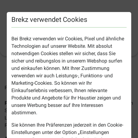
Brekz verwendet Cookies
Prins ProCare Pressed Veterinary Diet Skin
Support Hundefutter
Bei Brekz verwenden wir Cookies, Pixel und ähnliche
Produktinformation
(
12
)
Technologien auf unserer Website. Mit absolut
notwendigen Cookies stellen wir sicher, dass Sie
sicher und reibungslos in unserem Webshop surfen
und einkaufen können. Mit Ihrer Zustimmung
2-4 Arbeitstage, sofern nicht anders angegeben
verwenden wir auch Leistungs-, Funktions- und
Marketing-Cookies. So können wir Ihr
Preise inkl. MwSt zzgl.
Versandkosten
Einkaufserlebnis verbessern, Ihnen relevante
Produkte und Angebote für Ihr Haustier zeigen und
Prins ProCare Pressed Veterinary Diet Skin Support
ist ein
unsere Werbung besser auf Ihre Interessen
Spezialfutter für ausgewachsene Hunde mit einer
abstimmen.
Lebensmittel-Überempfindlichkeit oder mit Magen-Darm-
Sie können Ihre Präferenzen jederzeit in den Cookie-
Problemen.
Einstellungen unter der Option „Einstellungen
Leicht verdauliche Inhaltsstoffe