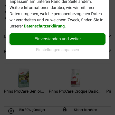
anpassen“ am unteren Rand der Seite ändern.
Unterstützt das Immunsystem
Weitere Informationen darüber, wie wir mit Ihren
Omega -3-Fettsäuren
Daten umgehen, welche personenbezogenen Daten
Sorgfältig ausgewählte Zutaten
wir verarbeiten und zu welchem Zweck, finden Sie in
unserer
Datenschutzerklärung
.
Mehr Produktinfos
Einverstanden und weiter
Einstellungen anpassen
Reviews
Prins ProCare Senior...
Prins ProCare Croque Basic...
Prin
Bis 30% günstiger
Sicher bezahlen