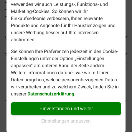
Eine optimale Verdauung
verwenden wir auch Leistungs-, Funktions- und
Unterstützung der Gelenke
Marketing-Cookies. So können wir Ihr
Vermeidung von Haarbällen
Einkaufserlebnis verbessern, Ihnen relevante
Produkte und Angebote für Ihr Haustier zeigen und
unsere Werbung besser auf Ihre Interessen
Mehr Produktinfos
abstimmen.
Sie können Ihre Präferenzen jederzeit in den Cookie-
Reviews
Einstellungen unter der Option „Einstellungen
anpassen“ am unteren Rand der Seite ändern.
Weitere Informationen darüber, wie wir mit Ihren
Daten umgehen, welche personenbezogenen Daten
wir verarbeiten und zu welchem Zweck, finden Sie in
unserer
Datenschutzerklärung
.
Prins VitalCare Adult Fit...
Prins VitalCare Indoor...
Prins Vi
Einverstanden und weiter
Einstellungen anpassen
Bis 30% günstiger
Sicher bezahlen