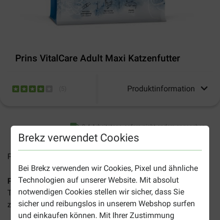
Prins VitalCare Adult Maxi Katzenfutter
Produktinformation
(
5
)
2-4 Arbeitstage, sofern nicht anders angegeben
Brekz verwendet Cookies
Preise inkl. MwSt zzgl.
Versandkosten
Bei Brekz verwenden wir Cookies, Pixel und ähnliche
Technologien auf unserer Website. Mit absolut
Prins VitalCare Adult Maxi Katzenfutter
ist ein
notwendigen Cookies stellen wir sicher, dass Sie
Trockenfutter für aktive Katzen großer Rassen (>5 kg) bis
sicher und reibungslos in unserem Webshop surfen
zu einem Alter von 7 Jahren und
gewährleistet:
und einkaufen können. Mit Ihrer Zustimmung