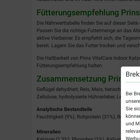
Fütterungsempfehlung Prins 
Die Nährwerttabelle finden Sie auf dieser Seite
Passen Sie die richtige Futtermenge an das Alte
aktive Vierbeiner. Es empfiehlt sich, die Tage
bereit. Lagern Sie das Futter trocken und versc
Die Haltbarkeit von Prins VitalCare Indoor Kat
Fütterungsempfehlung halten.
Brek
Zusammensetzung Prins Vita
Geflügel dehydriert, Reis, Mais, tierisches Fett 
Bei Br
Zellulose, hydrolysierte Hühnerleber, Leinöl, H
unsere
Sie si
Analytische Bestandteile
können
Feuchtigkeit (9%), Rohprotein (31%), Rohfett (
und Ma
releva
Mineralien
Werbun
Kalzium (1,3%), Phosphor (1%), Kalium (0,6%)