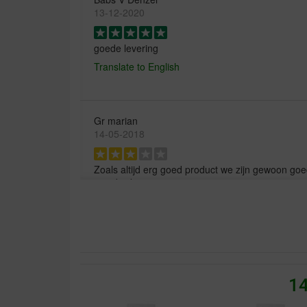
13-12-2020
goede levering
Translate to English
Gr marian
14-05-2018
Zoals altijd erg goed product we zijn gewoon goe
over brekz
Translate to English
Monique Proost
30-05-2017
14
De katten zijn er gek op en hun vacht word er su