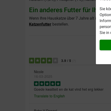
Ein anderes Futter für Ihre 
Sie kö
Option
Wenn Ihre Hauskatze über 7 Jahre alt ist, könn
Inform
Katzenfutter
bestellen.
person
Sie in
3.9
/
5
(
7
)
Nicole
16-03-2025
Goede kwaliteit en de kat vind het erg lekker
Translate to English
Babs V Denzel