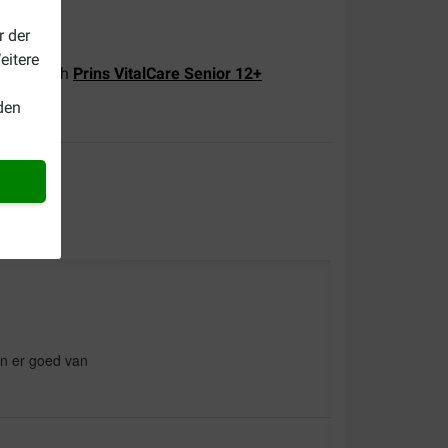
r der
eitere
önnen auch
Prins VitalCare Senior 12+
den
en er goed van