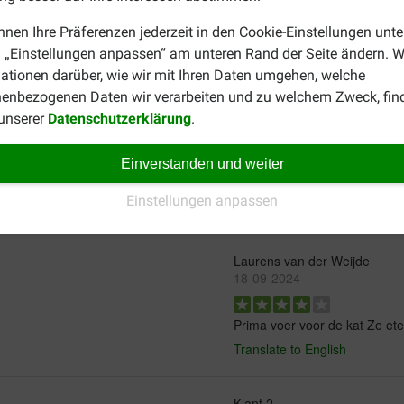
Hauskatze?
nnen Ihre Präferenzen jederzeit in den Cookie-Einstellungen unte
 „Einstellungen anpassen“ am unteren Rand der Seite ändern. W
en Sie auf
Prins VitalCare Senior Katzenfutter
wechseln. Sie k
ationen darüber, wie wir mit Ihren Daten umgehen, welche
enbezogenen Daten wir verarbeiten und zu welchem Zweck, fin
 unserer
Datenschutzerklärung
.
Einverstanden und weiter
Einstellungen anpassen
Laurens van der Weijde
18-09-2024
Prima voer voor de kat Ze et
Translate to English
Klant 2