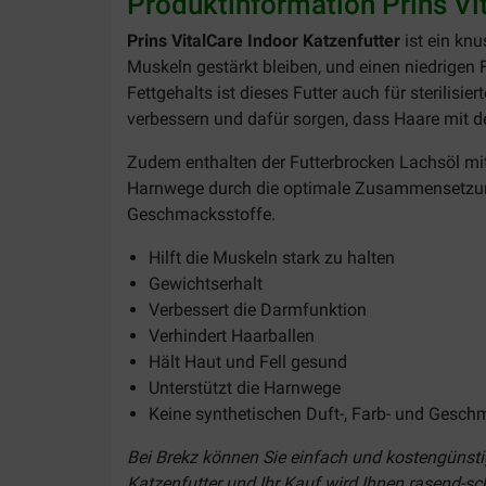
Produktinformation Prins Vi
Prins VitalCare Indoor Katzenfutter
ist ein knu
Muskeln gestärkt bleiben, und einen niedrigen
Fettgehalts ist dieses Futter auch für sterilis
verbessern und dafür sorgen, dass Haare mit d
Zudem enthalten der Futterbrocken Lachsöl mit
Harnwege durch die optimale Zusammensetzung d
Geschmacksstoffe.
Hilft die Muskeln stark zu halten
Gewichtserhalt
Verbessert die Darmfunktion
Verhindert Haarballen
Hält Haut und Fell gesund
Unterstützt die Harnwege
Keine synthetischen Duft-, Farb- und Gesch
Bei Brekz können Sie einfach und kostengünstig
Katzenfutter und Ihr Kauf wird Ihnen rasend-sch