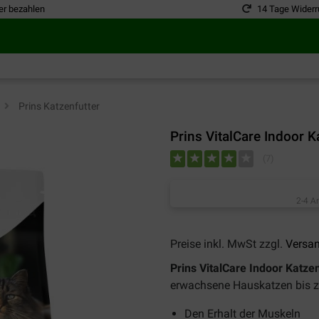
er bezahlen
14 Tage Widerr
>
Prins Katzenfutter
Prins VitalCare Indoor K
(
7
)
2-4 A
Preise inkl. MwSt zzgl.
Versa
Prins VitalCare Indoor Katze
erwachsene Hauskatzen bis zu
Den Erhalt der Muskeln