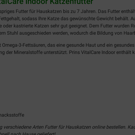
talCare Indoor Katzenfutter
spriges Futter für Hauskatzen bis zu 7 Jahren. Das Futter enthäl
 Fettgehalt, sodass Ihre Katze das gewünschte Gewicht behält. A
ierte oder kastrierte Katzen sehr gut geeignet. Dem Futter wurde
em Stuhl ausgeschieden werden, wodurch die Bildung von Haarba
 Omega-3-Fettsäuren, das eine gesunde Haut und ein gesundes F
er Mineralstoffe unterstützt. Prins VitalCare Indoor enthält ke
macksstoffe
 verschiedene Arten Futter für Hauskatzen online bestellen. Kau
nell nach Hause geliefert!