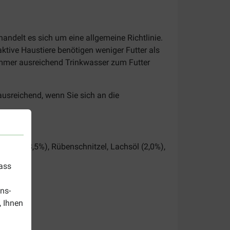
handelt es sich um eine allgemeine Richtlinie.
aktive Haustiere benötigen weniger Futter als
 immer ausreichend Trinkwasser zum Futter
ausreichend, wenn Sie sich an die
aststoffe (3,5%), Rübenschnitzel, Lachsöl (2,0%),
dass
ns-
, Ihnen