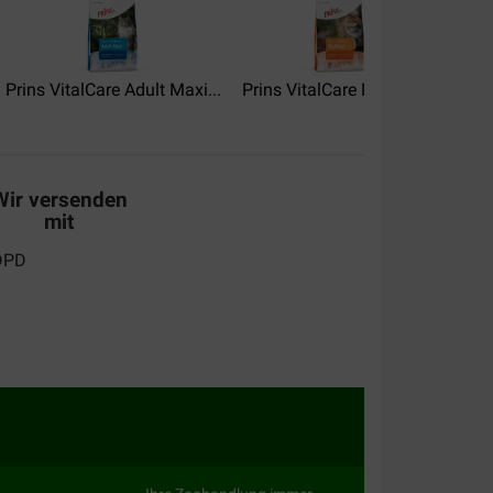
Prins VitalCare Adult Maxi...
Prins VitalCare Multicat...
Prin
Wir versenden
mit