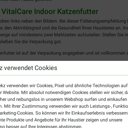
VitalCare Indoor Katzenfutter
 oben links neben den Bildern. Bei dieser Fütterungsempfehlung 
r, den Aktivitätsgrad und die Gesundheit Ihres Haustieres an. In
smenge auf mindestens zwei Mahlzeiten aufzuteilen. Stellen Sie
hließen Sie die Verpackung gut.
zenfutter ist auf der Verpackung angegeben und ist vollkommen 
z verwendet Cookies
lCare Indoor Katzenfutter
(Geflügel, Rindfleisch), Maiskleber, Volleipulver, pflanzliche Ball
ekz verwenden wir Cookies, Pixel und ähnliche Technologien auf
efeinlysat, Fructo-Oligo-Saccharide (FOS) (0,04%)/
r Website. Mit absolut notwendigen Cookies stellen wir sicher, 
cher und reibungslos in unserem Webshop surfen und einkaufen
. Mit Ihrer Zustimmung verwenden wir auch Leistungs-, Funktio
15%), Rohasche (7%), Rohfaser (5%).
rketing-Cookies. So können wir Ihr Einkaufserlebnis verbessern
nte Produkte und Angebote für Ihr Haustier zeigen und unsere
g besser auf Ihre Interessen abstimmen.
, Magnesium (0,07%) und Natrium (0,5%).