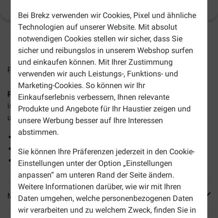
Produktinformation
(
3
)
Bei Brekz verwenden wir Cookies, Pixel und ähnliche
Technologien auf unserer Website. Mit absolut
notwendigen Cookies stellen wir sicher, dass Sie
2-4 Arbeitstage, sofern nicht anders angegeben
sicher und reibungslos in unserem Webshop surfen
und einkaufen können. Mit Ihrer Zustimmung
Preise inkl. MwSt zzgl.
Versandkosten
verwenden wir auch Leistungs-, Funktions- und
Marketing-Cookies. So können wir Ihr
Prins VitalCare Weight Reduction & Diabetic Katzenfutter
Einkaufserlebnis verbessern, Ihnen relevante
ist ein spezielles Trockenfutter zur Gewichtsreduzierung
Produkte und Angebote für Ihr Haustier zeigen und
und Behandlung von Diabetes bei Katzen.
unsere Werbung besser auf Ihre Interessen
abstimmen.
Stimuliert eine optimale Gewichtskontrolle
Unterstützt das Immunsystem
Sie können Ihre Präferenzen jederzeit in den Cookie-
Fördert eine gesunde Haut und glänzendes Fell
Einstellungen unter der Option „Einstellungen
anpassen“ am unteren Rand der Seite ändern.
Weitere Informationen darüber, wie wir mit Ihren
Mehr Produktinfos
Daten umgehen, welche personenbezogenen Daten
wir verarbeiten und zu welchem Zweck, finden Sie in