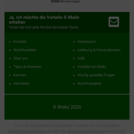
32368
Bewertungen
Ja, ich möchte die Vorteils-E-Mails
erhalten
Holen Sie sich jede Woche die besten Deals
Kontakt
Impressum
Nachbestellen
Lieferung & Versandkosten
Über uns
AGB
Tipps & Hinweise
Vorteile von Brekz
Karriere
Häufig gestellte Fragen
Abmelden
Nachhaltigkeit
© Brekz 2026
This site is protected by Cloudflare Turnstile and the Cloudflare
Datenschutzerklärung
als auch die
Nutzungsbedingungen
von Google.