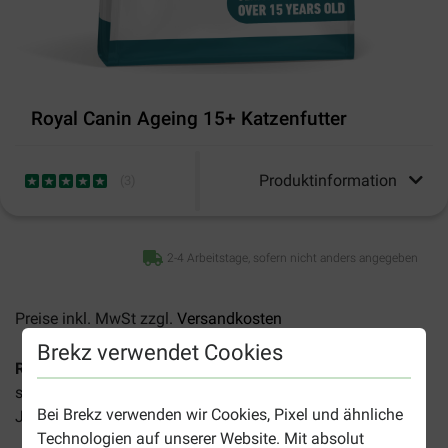
Royal Canin Ageing 15+ Katzenfutter
Produktinformation
(
3
)
2-4 Arbeitstage, sofern nicht anders angegeben
Preise inkl. MwSt zzgl.
Versandkosten
Brekz verwendet Cookies
Royal Canin Ageing 15+ Katzenfutter
ist ein vollwertiges,
schmackhaftes Trockenfutter für ältere Katzen ab 15
Bei Brekz verwenden wir Cookies, Pixel und ähnliche
Jahren.
Technologien auf unserer Website. Mit absolut