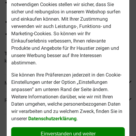
Energiereiches, leicht verdauliches Futter für ältere
notwendigen Cookies stellen wir sicher, dass Sie
Katzen
sicher und reibungslos in unserem Webshop surfen
und einkaufen können. Mit Ihrer Zustimmung
Trägt zur Erhaltung der Gesundheit und Vitalität bei
verwenden wir auch Leistungs-, Funktions- und
Marketing-Cookies. So können wir Ihr
Unterstützt wichtige Körperfunktionen wie Verdauung,
Einkaufserlebnis verbessern, Ihnen relevante
Immunsystem und Nieren
Produkte und Angebote für Ihr Haustier zeigen und
Tipp:
Mit
Royal Canin Ageing 15+ Nassfutter in Soße
unsere Werbung besser auf Ihre Interessen
kombinieren
abstimmen.
Sie können Ihre Präferenzen jederzeit in den Cookie-
Einstellungen unter der Option „Einstellungen
Mehr Produktinfos
anpassen“ am unteren Rand der Seite ändern.
Weitere Informationen darüber, wie wir mit Ihren
Reviews
Daten umgehen, welche personenbezogenen Daten
wir verarbeiten und zu welchem Zweck, finden Sie in
unserer
Datenschutzerklärung
.
Einverstanden und weiter