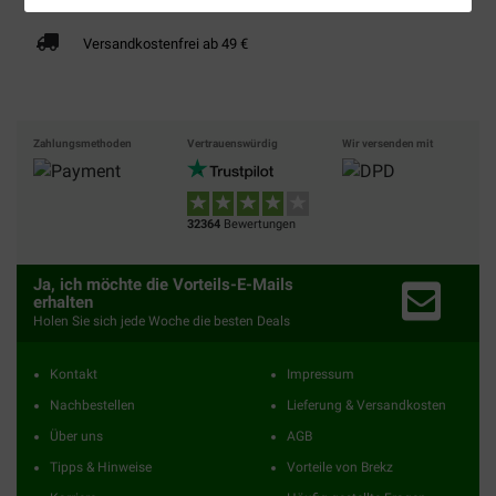
Versandkostenfrei ab 49 €
Zahlungsmethoden
Vertrauenswürdig
Wir versenden mit
32364
Bewertungen
Ja, ich möchte die Vorteils-E-Mails
erhalten
Holen Sie sich jede Woche die besten Deals
Kontakt
Impressum
Nachbestellen
Lieferung & Versandkosten
Über uns
AGB
Tipps & Hinweise
Vorteile von Brekz