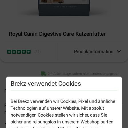
Royal Canin Digestive Care Katzenfutter
Produktinformation
(
39
)
2-4 Arbeitstage, sofern nicht anders angegeben
Brekz verwendet Cookies
Preise inkl. MwSt zzgl.
Versandkosten
Bei Brekz verwenden wir Cookies, Pixel und ähnliche
Royal Canin Digestive Care
ist ein Trockenfutter für Katzen
Technologien auf unserer Website. Mit absolut
mit sensibler Verdauung.
notwendigen Cookies stellen wir sicher, dass Sie
sicher und reibungslos in unserem Webshop surfen
Eine gut funktionierende Verdauung