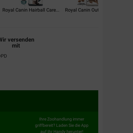
 jaren en de katten leven lang en gezond ,wel erg
Royal Canin Hairball Care...
Royal Canin Outdoor...
Royal C
Wir versenden
mit
Ihre Zoohandlung immer
griffbereit? Laden Sie die App
auf Ihr Handy herunter!