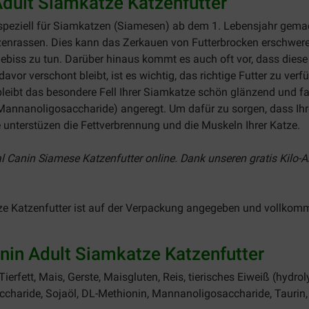
Adult Siamkatze Katzenfutter
 speziell für Siamkatzen (Siamesen) ab dem 1. Lebensjahr gemac
atzenrassen. Dies kann das Zerkauen von Futterbrocken erschw
biss zu tun. Darüber hinaus kommt es auch oft vor, dass die
avor verschont bleibt, ist es wichtig, das richtige Futter zu verf
bleibt das besondere Fell Ihrer Siamkatze schön glänzend und f
annanoligosaccharide) angeregt. Um dafür zu sorgen, dass Ihre
e unterstüzen die Fettverbrennung und die Muskeln Ihrer Katze.
l Canin Siamese Katzenfutter online. Dank unseren gratis Kilo-
ze Katzenfutter ist auf der Verpackung angegeben und vollkomm
in Adult Siamkatze Katzenfutter
ierfett, Mais, Gerste, Maisgluten, Reis, tierisches Eiweiß (hydrol
ccharide, Sojaöl, DL-Methionin, Mannanoligosaccharide, Taurin, B