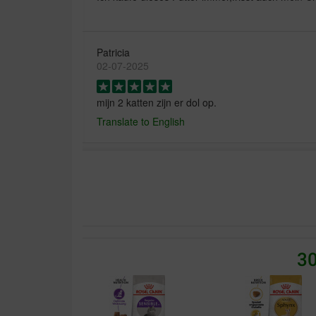
Patricia
02-07-2025
mijn 2 katten zijn er dol op.
Translate to English
Brian Edwards
09-10-2024
La siamoise est contennte
Translate to English
30
anoniem
27-05-2024