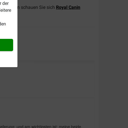
r der
atze? Dann schauen Sie sich
Royal Canin
eitere
n!
den
Lieferung; und am wichtigsten ist; meine beide