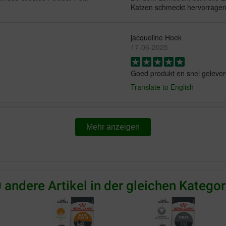
Katzen schmeckt hervorragen
jacqueline Hoek
17-06-2025
Goed produkt en snel geleve
Translate to English
June Night
30-08-2024
Mehr anzeigen
Nemt at finde produkt, hurtig 
Translate to English
 andere Artikel in der gleichen Kategor
philip roos
06-05-2024