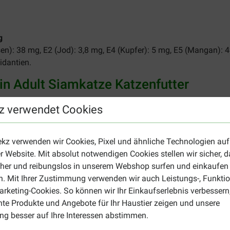
g
sen): 38 mg, E2 (Jod): 3,8 mg, E4 (Kupfer): 5 mg, E5 (Mangan): 4
idantien.
in Adult Siamkatze Katzenfutter
indestens 2 Mahlzeiten zu verteilen. Sorgen Sie bitte immer für
z verwendet Cookies
ssen auf.
darf
(g)
höheren Energiebedarf
(g)
ekz verwenden wir Cookies, Pixel und ähnliche Technologien auf
onspackung)
42 g (21 g + 1 Portionspackung)
r Website. Mit absolut notwendigen Cookies stellen wir sicher, 
onspackung)
51 g (30 g + 1 Portionspackung)
cher und reibungslos in unserem Webshop surfen und einkaufen
onspackung)
60 g (39 g + 1 Portionspackung)
. Mit Ihrer Zustimmung verwenden wir auch Leistungs-, Funktio
onspackung)
68 g (47 g + 1 Portionspackung)
rketing-Cookies. So können wir Ihr Einkaufserlebnis verbessern
nte Produkte und Angebote für Ihr Haustier zeigen und unsere
g besser auf Ihre Interessen abstimmen.