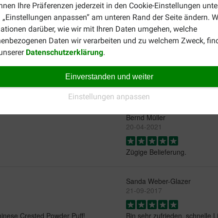
nnen Ihre Präferenzen jederzeit in den Cookie-Einstellungen unte
atzenfutter auf der Suche nach einem anderen Futter für Ihre K
 „Einstellungen anpassen“ am unteren Rand der Seite ändern. W
ler Rassen können Sie einen Blick auf
Rassenkatzenfutter
werfe
ationen darüber, wie wir mit Ihren Daten umgehen, welche
enbezogenen Daten wir verarbeiten und zu welchem Zweck, fin
 unserer
Datenschutzerklärung
.
Einverstanden und weiter
Einstellungen anpassen
Bernd Müller
20-04-2021
Zügige Belieferung.
Sanda Weber-Glazer
21-09-2017
Chinese Crested Powder Puff!
Bin sehr zufrieden, schnelle 