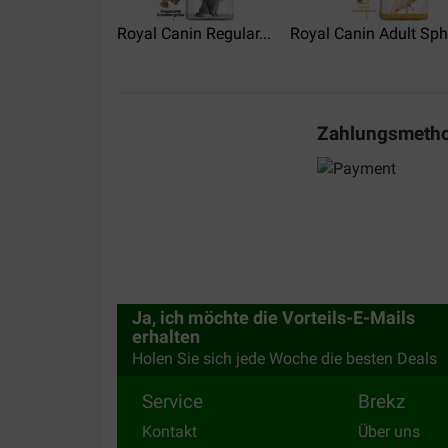
Gebruik dit voer al jaren maar bij beide zakken
al af jammer. Daarom maar 3 sterren ipv de gebru
Royal Canin Regular...
Royal Canin Adult Sph
Translate to English
Zahlungsmeth
Ja, ich möchte die Vorteils-E-Mails
erhalten
Holen Sie sich jede Woche die besten Deals
Service
Brekz
Kontakt
Über uns