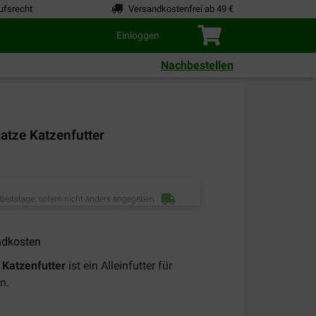
ufsrecht
Versandkostenfrei ab 49 €
Einloggen
Nachbestellen
atze Katzenfutter
rbeitstage, sofern nicht anders angegeben
ndkosten
 Katzenfutter
ist ein Alleinfutter für
n.