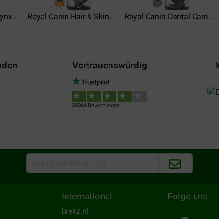
 was de vacuüm verpakking er
Ik gebruik dit product al vele
ikelijke 5.
duur geworden in korte tijd.
ynx...
Royal Canin Hair & Skin...
Royal Canin Dental Care...
Translate to English
oden
Vertrauenswürdig
32364
Bewertungen
International
Folge uns
brekz.nl