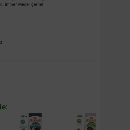
d. Immer wieder gerne!
rd
levering
ie: