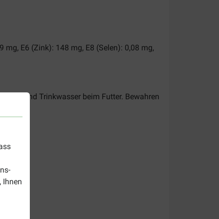
9 mg, E6 (Zink): 148 mg, E8 (Selen): 0,08 mg,
 ausreichend Trinkwasser beim Futter. Bewahren
dass
ns-
, Ihnen