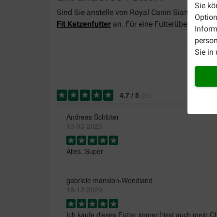
Sie kö
Sind Sie anstelle von Royal Canin Siamkatze K
Option
Fit Katzenfutter
an. Für eine Futterübersicht al
Inform
person
Sie in
4.7
/
5
(
25
)
Andreas Schlüter
10-03-2023
Alles. Super
gabriele mansion-Wendland
16-12-2020
Ich kaufe dieses Futter immer,frisst auch mein 