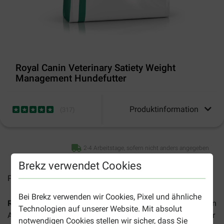
Royal Canin Veterinary Satiety Weight
Management Hundefutter
Produktinformation
(
317
)
2-4 Arbeitstage, sofern nicht anders angegeben
Brekz verwendet Cookies
Preise inkl. MwSt zzgl.
Versandkosten
Bei Brekz verwenden wir Cookies, Pixel und ähnliche
Royal Canin Veterinary Satiety Weight Management
ist ein
Technologien auf unserer Website. Mit absolut
Alleinfuttermittel für erwachsene und ältere Hunde mittlerer
notwendigen Cookies stellen wir sicher, dass Sie