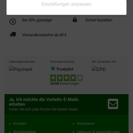
Einstellungen anpassen
Bis 30% günstiger
Sicher bezahlen
Versandkostenfrei ab 49 €
Zahlungsmethoden
Vertrauenswürdig
Wir versenden mit
32358
Bewertungen
Ja, ich möchte die Vorteils-E-Mails
erhalten
Holen Sie sich jede Woche die besten Deals
Kontakt
Impressum
Nachbestellen
Lieferung & Versandkosten