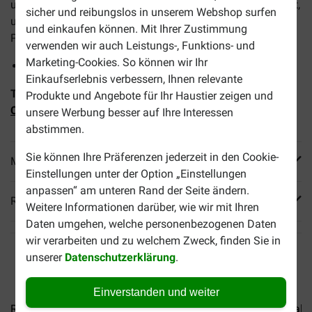
und großer Rassen (Gewicht > 11 kg) und wurde entwickelt,
sicher und reibungslos in unserem Webshop surfen
um übergewichtigen Hunden dabei zu helfen, überflüssige
und einkaufen können. Mit Ihrer Zustimmung
Pfunde loszuwerden.
verwenden wir auch Leistungs-, Funktions- und
Marketing-Cookies. So können wir Ihr
anhaltendes Sättigungsgefühl
Einkaufserlebnis verbessern, Ihnen relevante
Tipp:
Kombinieren Sie dieses Trockenfutter mit
Royal
Produkte und Angebote für Ihr Haustier zeigen und
Canin Veterinary Satiety Weight Management Nassfutter
.
unsere Werbung besser auf Ihre Interessen
abstimmen.
Sie können Ihre Präferenzen jederzeit in den Cookie-
Mehr Produktinfos
Einstellungen unter der Option „Einstellungen
anpassen“ am unteren Rand der Seite ändern.
Reviews
Weitere Informationen darüber, wie wir mit Ihren
Daten umgehen, welche personenbezogenen Daten
wir verarbeiten und zu welchem Zweck, finden Sie in
unserer
Datenschutzerklärung
.
Einverstanden und weiter
Royal Canin Veterinary...
Royal Canin Veterinary...
Royal C